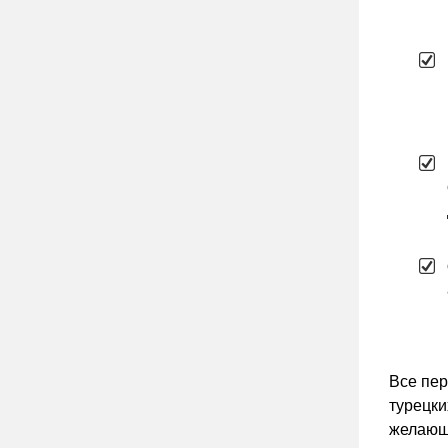
Все пе
турецки
желающи