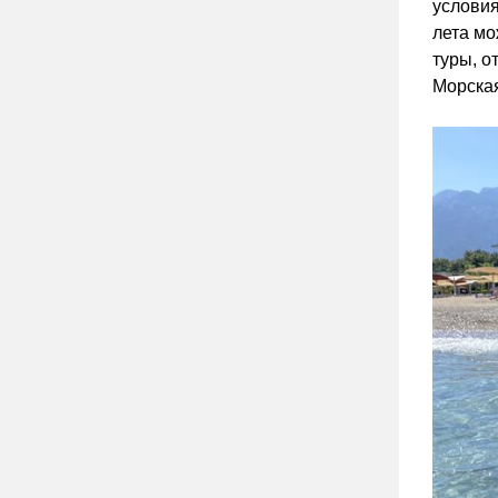
условия
лета мо
туры, о
Морская