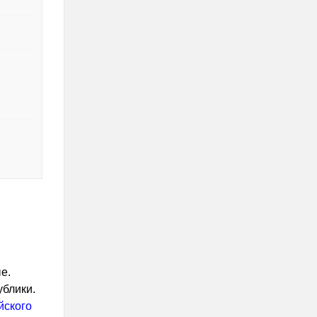
е.
блики.
йского