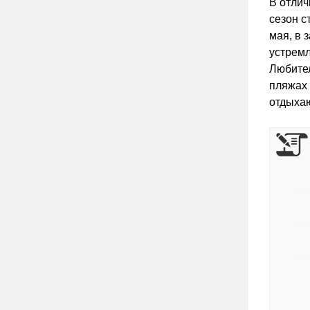
В отлич
сезон с
мая, в 
устремл
Любител
пляжах 
отдыха