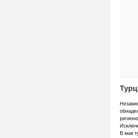
Турц
Независ
обнаде
регионо
Исключе
В мае т