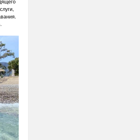
одящего
слуги,
авания.
.