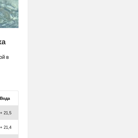
ха
ой в
Вода
+ 21,5
+ 21,4