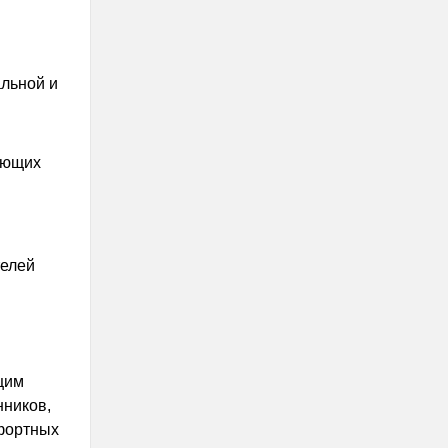
льной и
ающих
телей
щим
нников,
мфортных