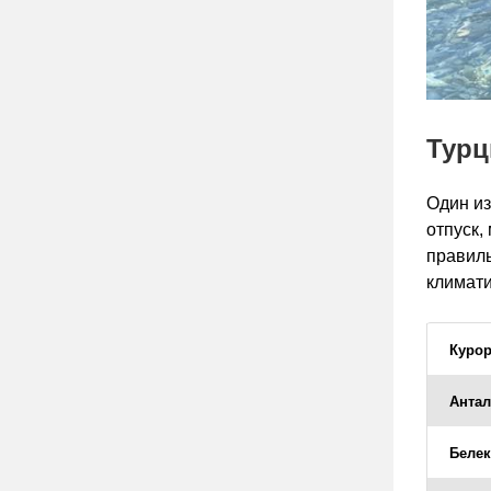
Турц
Один из
отпуск,
правиль
климати
Курор
Анта
Белек