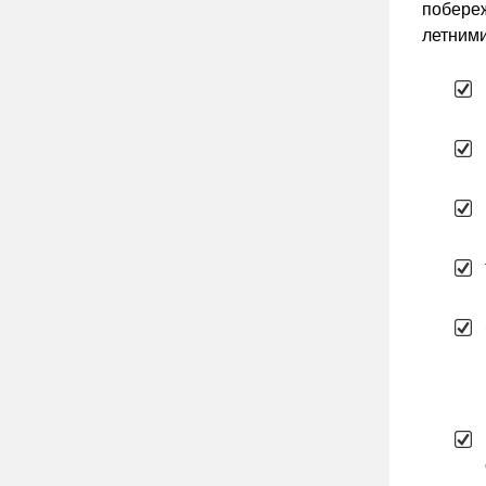
побереж
летними