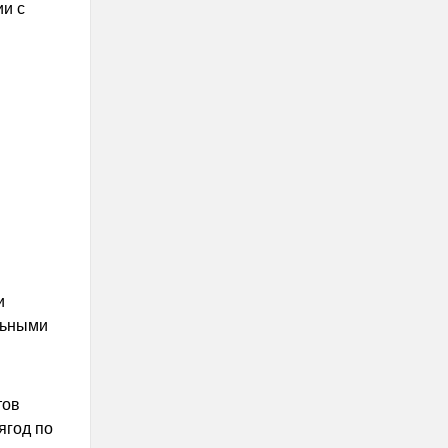
и с
и
льными
тов
ягод по