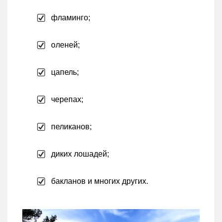
фламинго;
оленей;
цапель;
черепах;
пеликанов;
диких лошадей;
бакланов и многих других.