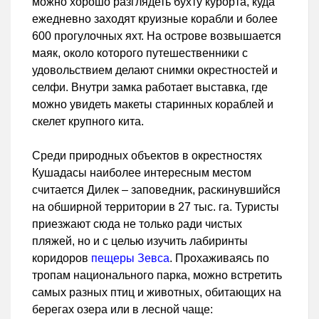
можно хорошо разглядеть бухту курорта, куда
ежедневно заходят круизные корабли и более
600 прогулочных яхт. На острове возвышается
маяк, около которого путешественники с
удовольствием делают снимки окрестностей и
селфи. Внутри замка работает выставка, где
можно увидеть макеты старинных кораблей и
скелет крупного кита.
Среди природных объектов в окрестностях
Кушадасы наиболее интересным местом
считается Дилек – заповедник, раскинувшийся
на обширной территории в 27 тыс. га. Туристы
приезжают сюда не только ради чистых
пляжей, но и с целью изучить лабиринты
коридоров
пещеры Зевса
. Прохаживаясь по
тропам национального парка, можно встретить
самых разных птиц и животных, обитающих на
берегах озера или в лесной чаще: