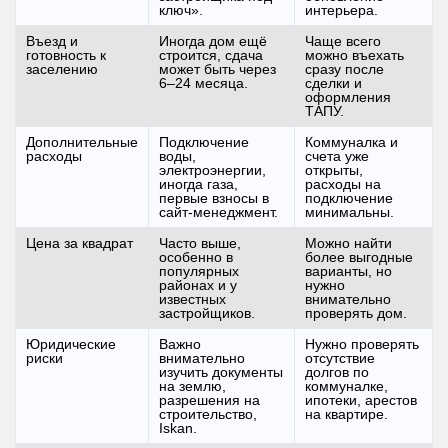
ключ».
интерьера.
Въезд и
Иногда дом ещё
Чаще всего
готовность к
строится, сдача
можно въехать
заселению
может быть через
сразу после
6–24 месяца.
сделки и
оформления
ТАПУ.
Дополнительные
Подключение
Коммуналка и
расходы
воды,
счета уже
электроэнергии,
открыты,
иногда газа,
расходы на
первые взносы в
подключение
сайт-менеджмент.
минимальны.
Цена за квадрат
Часто выше,
Можно найти
особенно в
более выгодные
популярных
варианты, но
районах и у
нужно
известных
внимательно
застройщиков.
проверять дом.
Юридические
Важно
Нужно проверять
риски
внимательно
отсутствие
изучить документы
долгов по
на землю,
коммуналке,
разрешения на
ипотеки, арестов
строительство,
на квартире.
Iskan.