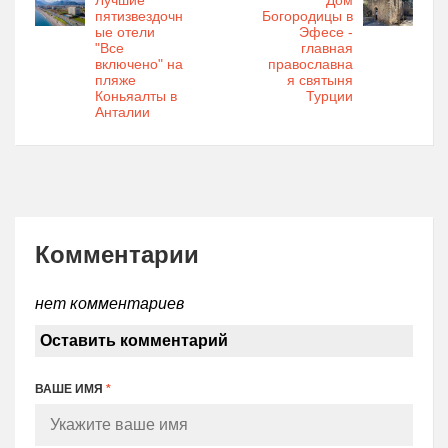
Лучшие
Дом
пятизвездочн
Богородицы в
ые отели
Эфесе -
"Все
главная
включено" на
православна
пляже
я святыня
Коньяалты в
Турции
Анталии
Комментарии
нет комментариев
Оставить комментарий
ВАШЕ ИМЯ
*