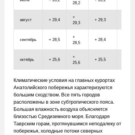
28,2
+
август
+ 29,4
+ 29,3
+ 29,3
29,3
+
сентябрь
+ 28,5
+ 28,4
+ 28,4
28,5
+
октябрь
+ 25,6
+ 25,5
+ 25,6
25,6
Климатические условия на главных курортах
Анатолийского побережья характеризуются
большим сходством. Все пять городов
расположены в зоне субтропического пояса.
Большая влажность воздуха объясняется
близостью Средиземного моря. Благодаря
Таврским горам, протянувшимся неподалеку от
побережья, холодные потоки северных