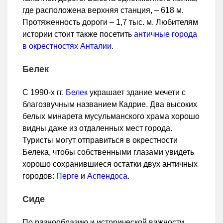
где расположена верхняя станция, – 618 м.
Протяженность дороги – 1,7 тыс. м. Любителям
истории стоит также посетить
античные города
в окрестностях Анталии
.
Белек
С 1990-х гг.
Белек
украшает здание мечети с
благозвучным названием Кадрие. Два высоких
белых минарета мусульманского храма хорошо
видны даже из отдаленных мест города.
Туристы могут отправиться в окрестности
Белека, чтобы собственными глазами увидеть
хорошо сохранившиеся остатки двух античных
городов:
Перге
и
Аспендоса
.
Сиде
По разнообразию и исторической важности