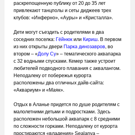
раскрепощенную публику от 20 до 35 лет
привлекают танцполы и сеты диджеев трех
клубов: «Инферно», «Ауры» и «Кристалла».
Дети могут съездить с родителями в два
соседних поселка:
Гёйнюк
или
Кириш
. В первом
из них открыты двери
Парка динозавров
, во
втором – «
Долу Су
» – тематического аквапарка
с 32 водными спусками. Кемер также устроит
любителей подводного плавания с аквалангом.
Неподалеку от побережья курорта
расположены два отличных дайв-сайта:
«Аквариум» и «Маяк».
Отдых в Аланье придется по душе родителям с
малолетними детьми и подростками. Здесь
расположен небольшой аквапарк с 8 средними
по сложности горками. Неподалеку от курорта
простираются «владения» Sealanya –