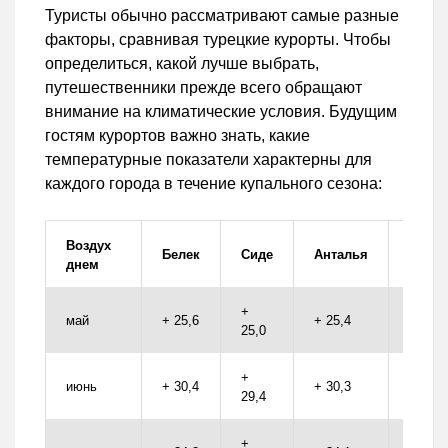
Туристы обычно рассматривают самые разные
факторы, сравнивая турецкие курорты. Чтобы
определиться, какой лучше выбрать,
путешественники прежде всего обращают
внимание на климатические условия. Будущим
гостям курортов важно знать, какие
температурные показатели характерны для
каждого города в течение купального сезона:
Воздух
Белек
Сиде
Анталья
Кеме
днем
+
май
+ 25,6
+ 25,4
+ 23,8
25,0
+
июнь
+ 30,4
+ 30,3
+ 28,3
29,4
+