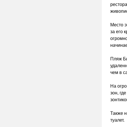
рестора
живопис
Место э
за его 
огромно
начинае
Пляж Би
удаленн
чем в 
На огро
зон, гд
зонтико
Также н
туалет.