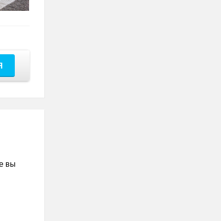
Я
е вы