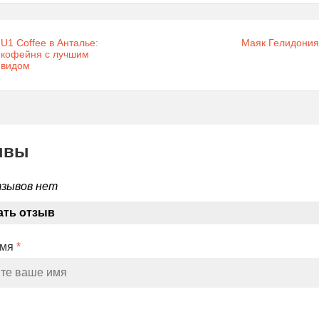
U1 Coffee в Анталье:
Маяк Гелидония
кофейня с лучшим
видом
ывы
тзывов нет
ать отзыв
Имя
*