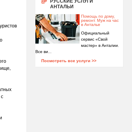
РУССКИЕ УСЛУГИ
АНТАЛЬИ
Помощь по дому,
ремонт. Муж на час
в Анталье
туристов
Официальный
сервис «Свой
о
мастер» в Анталии.
Все ви...
Посмотреть все услуги >>
его
чище,
атных
 с
и