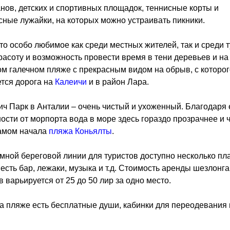
нов, детских и спортивных площадок, теннисные корты и
ные лужайки, на которых можно устраивать пикники.
то особо любимое как среди местных жителей, так и среди 
красоту и возможность провести время в тени деревьев и на
м галечном пляже с прекрасным видом на обрыв, с которог
тся дорога на
Калеичи
и в район Лара.
ч Парк в Анталии – очень чистый и ухоженный. Благодаря 
ости от морпорта вода в море здесь гораздо прозрачнее и 
самом начала
пляжа Коньялты
.
мной береговой линии для туристов доступно несколько пл
е есть бар, лежаки, музыка и т.д. Стоимость аренды шезлонга
в варьируется от 25 до 50 лир за одно место.
а пляже есть бесплатные души, кабинки для переодевания 