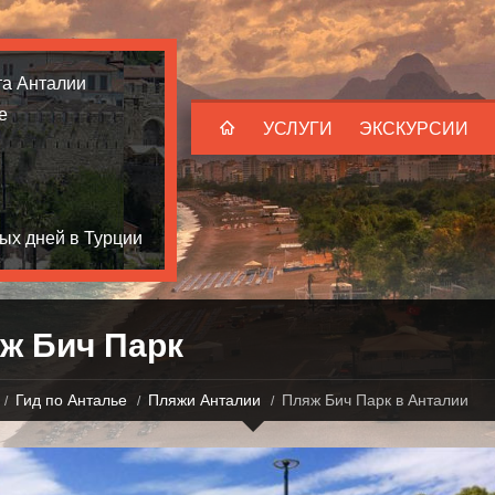
та Анталии
е
УСЛУГИ
ЭКСКУРСИИ
ых дней в Турции
ж Бич Парк
Гид по Анталье
Пляжи Анталии
Пляж Бич Парк в Анталии