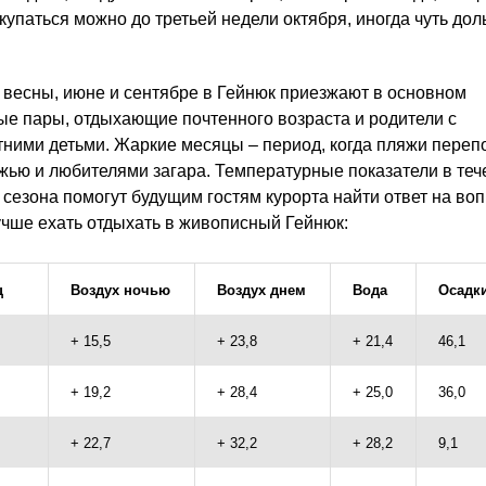
купаться можно до третьей недели октября, иногда чуть дол
 весны, июне и сентябре в Гейнюк приезжают в основном
е пары, отдыхающие почтенного возраста и родители с
ними детьми. Жаркие месяцы – период, когда пляжи пере
ью и любителями загара. Температурные показатели в теч
 сезона помогут будущим гостям курорта найти ответ на воп
учше ехать отдыхать в живописный Гейнюк:
ц
Воздух ночью
Воздух днем
Вода
Осадки
+ 15,5
+ 23,8
+ 21,4
46,1
+ 19,2
+ 28,4
+ 25,0
36,0
+ 22,7
+ 32,2
+ 28,2
9,1