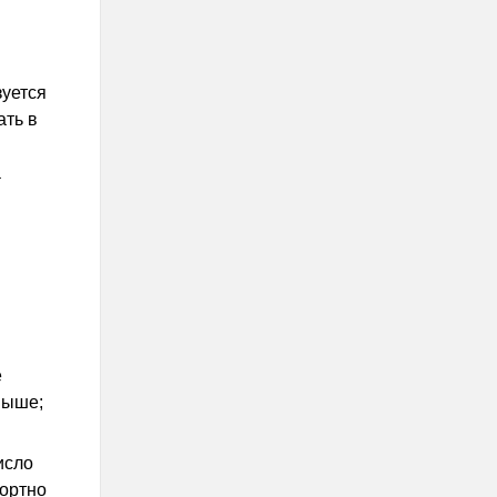
зуется
ать в
а
е
выше;
исло
фортно