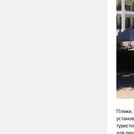
Пляжи, 
устано
туристо
для пер