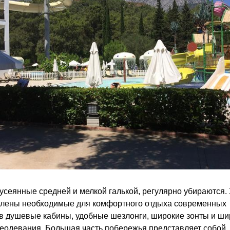
усеянные средней и мелкой галькой, регулярно убираются.
влены необходимые для комфортного отдыха современных
в душевые кабины, удобные шезлонги, широкие зонты и ш
еодевания. Большая часть побережья представляет собой