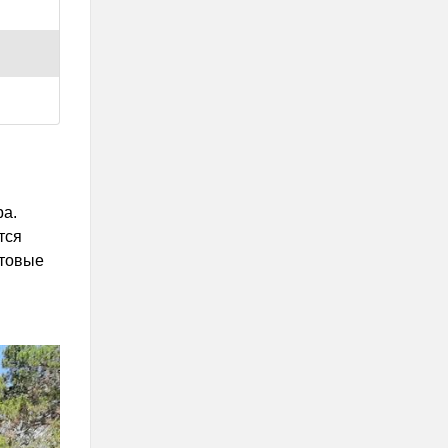
ра.
тся
атовые