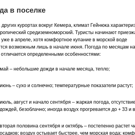
да в поселке
а других курортах вокруг Кемера, климат Гейнюка характери
тропический средиземноморский. Туристы начинают приезж
 уже в апреле, хотя комфортное купание в морской воде
тся возможным лишь в начале июня. Погода по месяцам н
 отличается определенными особенностями:
май – небольшие дожди в начале месяца, тепло;
июнь – сухо и солнечно; температурные показатели растут;
июль, август и начало сентября – жаркая погода, отсутстви
дождей, безоблачно; иногда воздух прогревается до + 33 и 
вторая половина сентября и октябрь – постепенно растет ч
осадков; воздух остывает быстрее, чем морская вода; ком