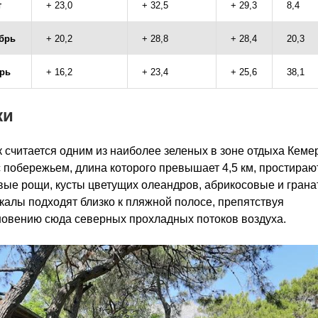
т
+ 23,0
+ 32,5
+ 29,3
8,4
брь
+ 20,2
+ 28,8
+ 28,4
20,3
рь
+ 16,2
+ 23,4
+ 25,6
38,1
жи
 считается одним из наиболее зеленых в зоне отдыха Кеме
 побережьем, длина которого превышает 4,5 км, простираю
ые рощи, кусты цветущих олеандров, абрикосовые и гран
калы подходят близко к пляжной полосе, препятствуя
овению сюда северных прохладных потоков воздуха.