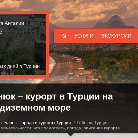
та Анталии
е
УСЛУГИ
ЭКСКУРСИИ
ых дней в Турции
нюк – курорт в Турции на
диземном море
Блог
Города и курорты Турции
Гёйнюк, Турция:
мечательности, что посмотреть, погода, описание курорта