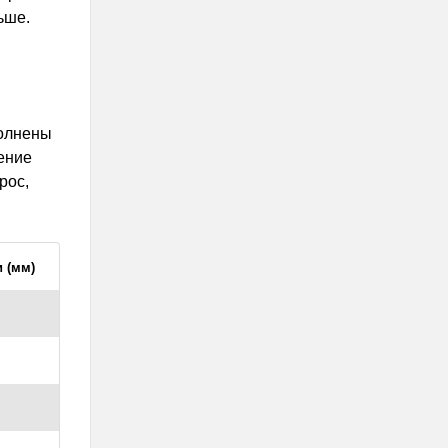
ьше.
полнены
ение
рос,
 (мм)