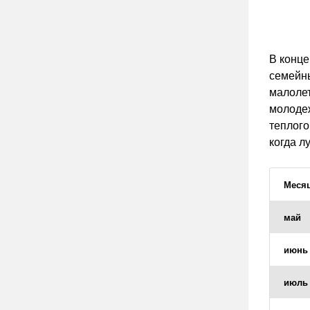
В конце
семейны
малолет
молодеж
теплого
когда л
Меся
май
июнь
июль