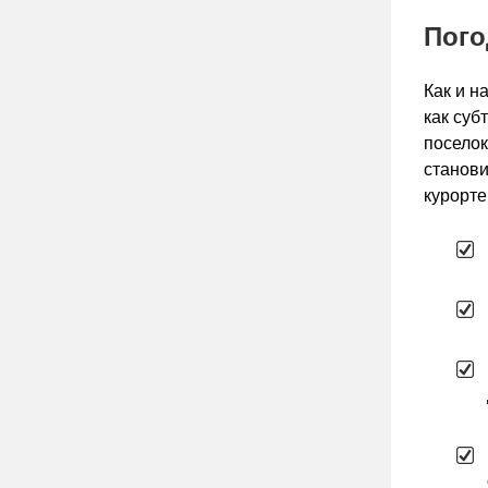
Пого
Как и н
как суб
поселок
станови
курорте