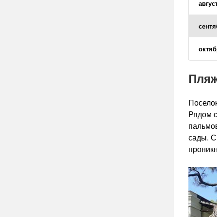
авгус
сентя
октяб
Пля
Поселок
Рядом с
пальмов
сады. С
проникн