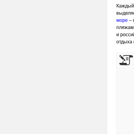
Каждый 
выделяе
море
– 
пляжам
и росси
отдыха 