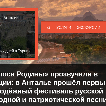
та Анталии
е
УСЛУГИ
ЭКСКУРСИИ
ых дней в Турции
лоса Родины» прозвучали в
ции: в Анталье прошёл первы
одёжный фестиваль русской
одной и патриотической песн