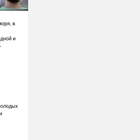
оря, в
дной и
—
молодых
и