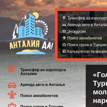
Трансфер из аэропор
Аренда авто в Анталь
Экскурсии
Поиск авиабилетов
Поиск туров в Турцию
Калькулятор безвизов
Трансфер из аэропорта
«Го
Анталии
Тур
Аренда авто в Анталье
мол
Поиск авиабилетов
нар
Поиск туров в Турцию