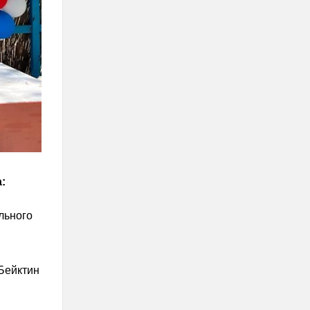
:
льного
Бейктин