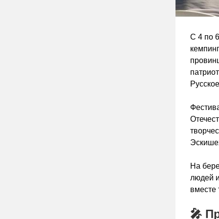
С 4 по 
кемпинг
провинц
патриот
Русское
Фестива
Отечест
творчес
Эскишех
На бере
людей и
вместе 
🎤 П