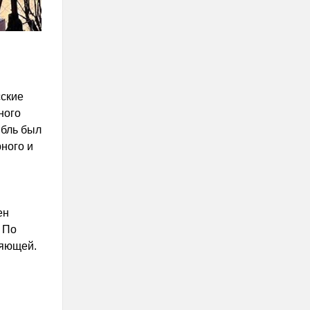
ские
ного
мбль был
ного и
ен
 По
ляющей.