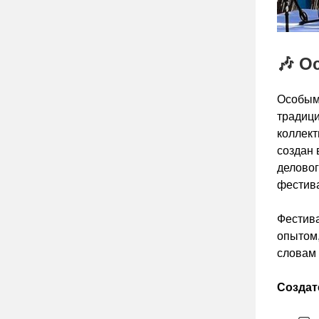
🎶 О
Особым
традици
коллект
создан 
деловог
фестив
Фестива
опытом,
словам 
Создат