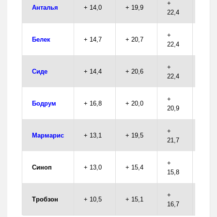
+
Анталья
+ 14,0
+ 19,9
74,2
22,4
+
Белек
+ 14,7
+ 20,7
80,7
22,4
+
Сиде
+ 14,4
+ 20,6
62,9
22,4
+
Бодрум
+ 16,8
+ 20,0
100,
20,9
+
Мармарис
+ 13,1
+ 19,5
102,
21,7
+
Синоп
+ 13,0
+ 15,4
37,8
15,8
+
Тробзон
+ 10,5
+ 15,1
55,2
16,7