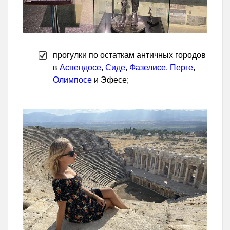
прогулки по остаткам античных городов
в
Аспендосе
,
Сиде
,
Фазелисе
,
Перге
,
Олимпосе
и Эфесе;