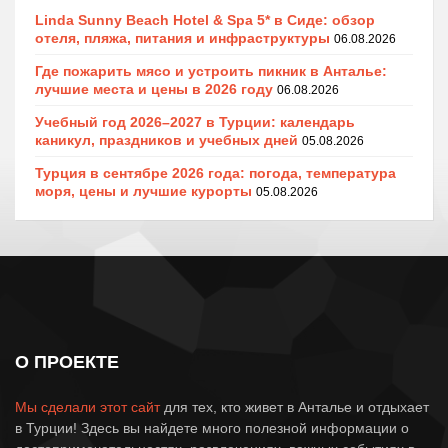
Linda Sunny Beach Hotel & Spa 5* в Сиде: обзор
отеля, пляжа, питания и инфраструктуры
06.08.2026
Где пожарить мясо и устроить пикник в Анталье:
лучшие места и цены в 2026 году
06.08.2026
Учебный год 2026–2027 в Турции: календарь
каникул, праздников и учебных дней
05.08.2026
Турция в сентябре 2026 года: погода, температура
моря, цены и лучшие курорты
05.08.2026
О ПРОЕКТЕ
Мы сделали этот сайт
для тех, кто живет в Анталье и отдыхает
в Турции! Здесь вы найдете много полезной информации о