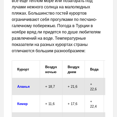
все еще теплом море или позагорать под
лучами нежного солнца на малолюдных
пляжах. Большинство гостей курортов
ограничивают себя прогулками по песчано-
галечному побережью. Погода в Турции в
ноябре вряд ли придется по душе любителям
развлечений на воде. Температурные
показатели на разных курортах страны
отличаются большим разнообразием:
Воздух
Воздух
Оса
Курорт
Вода
ночью
днем
(мм)
+
Аланья
+ 18,7
+ 21,6
53,9
22,6
+
Кемер
+ 11,6
+ 17,6
74,1
22,4