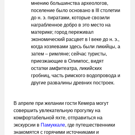
мнению большинства археологов,
поселение было основано в III столетии
до н. э. пиратами, которые свозили
награбленное добро в это место на
материке; город переживал
экономический расцвет в I веке до н. э.,
когда хозяевами здесь были ликийцы, а
затем – римляне; сейчас туристы,
приезжающие в Олимпос, видят
остатки амфитеатра, ликийских
гробниц, часть римского водопровода и
другие развалины древних построек.
В апреле при желании гости Кемера могут
совершить увлекательную прогулку на
комфортабельной яхте, отправиться на
экскурсии в
Памуккале
, где путешественники
знакомятся с горячими источниками и