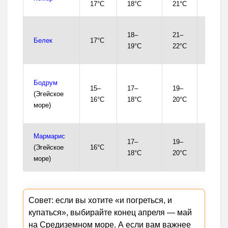
17°C
18°C
21°C
мая
С нача
18–
21–
Белек
17°C
серед
19°C
22°C
мая
Чаще
Бодрум
15–
17–
19–
с конц
(Эгейское
16°C
18°C
20°C
мая /
море)
июня
Мармарис
С кон
17–
19–
(Эгейское
16°C
мая /
18°C
20°C
море)
июня
Совет: если вы хотите «и погреться, и
купаться», выбирайте конец апреля — май
на Средиземном море. А если вам важнее