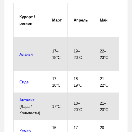
Когда
Курорт /
купаю
Март
Апрель
Май
регион
чаще
всего
С кон
17–
19–
22–
апрел
Аланья
18°C
20°C
23°C
массо
— в м
17–
18–
21–
С нач
Сиде
18°C
19°C
22°C
мая
Анталия
С
18–
21–
(Лара /
17°C
серед
20°C
23°C
Коньяалты)
мая
16–
17–
20–
С кон
Кемер