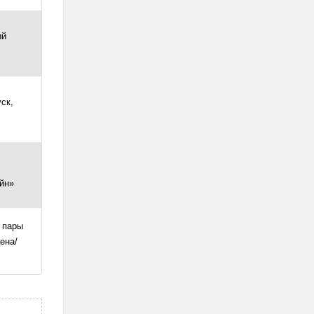
ый
ск,
,
йн»
 пары
ена/