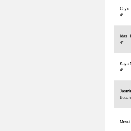
City's 
4*
Idas H
4*
Kaya 
4*
Jasmi
Beach
Mesut