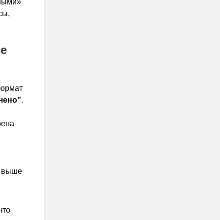
тными»
сы,
се
формат
ючено”
.
оена
л выше
что