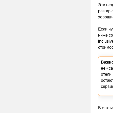
Эти нед
разгар 
хорошие
Если ну
ниже со
inclusi
стоимос
Важно
не «с
отели,
остаю
сервис
В стать