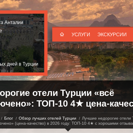
та Анталии
е
УСЛУГИ
ЭКСКУРСИИ
ых дней в Турции
орогие отели Турции «всё
ючено»: ТОП-10 4★ цена-каче
Блог
Обзор лучших отелей Турции
Лучшие недорогие отели 
ючено» (цена-качество) в 2026 году: ТОП-10 4★ с хорошими отзыв