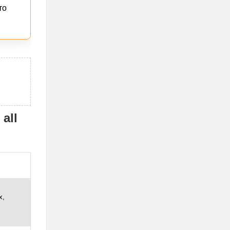
то
all
х,