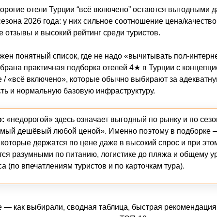
орогие отели Турции “всё включено” остаются выгодными д
сезона 2026 года: у них сильное соотношение цена/качество
 отзывы и высокий рейтинг среди туристов.
жен понятный список, где не надо «вычитывать пол-интерн
брана практичная подборка отелей 4★ в Турции с концепцие
ve / «всё включено», которые обычно выбирают за адекватн
ть и нормальную базовую инфраструктуру.
:
«недорогой» здесь означает выгодный по рынку и по сезон
амый дешёвый любой ценой». Именно поэтому в подборке 
 которые держатся по цене даже в высокий спрос и при это
тся разумными по питанию, логистике до пляжа и общему 
а (по впечатлениям туристов и по карточкам тура).
е — как выбирали, сводная таблица, быстрая рекомендация