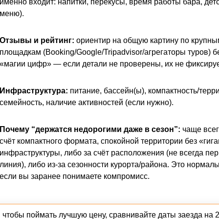
именно входит: напитки, перекусы, время работы бара, дет
меню).
Отзывы и рейтинг:
ориентир на общую картину по крупны
площадкам (Booking/Google/Tripadvisor/агрегаторы туров) б
«магии цифр» — если детали не проверены, их не фиксиру
Инфраструктура:
питание, бассейн(ы), компактность/терр
семейность, наличие активностей (если нужно).
Почему “держатся недорогими даже в сезон”:
чаще всег
счёт компактного формата, спокойной территории без «гига
инфраструктуры, либо за счёт расположения (не всегда пе
линия), либо из-за сезонности курорта/района. Это нормал
если вы заранее понимаете компромисс.
 чтобы поймать лучшую цену, сравнивайте даты заезда на 