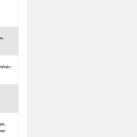
ы,
я
ород»,
ре,
вис