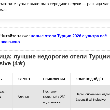
смотрите туры с вылетом в середине недели — разница час
мая.
Читайте также:
новые отели Турции 2026 с ультра всё
включено
.
ица: лучшие недорогие отели Турции 
sive (4★)
Ь
КУРОРТ
ПЛЯЖ/ЛИНИЯ
КОМУ ПОДОЙДЁТ
each
Песчано-
Пары, спокойный отды
&
Аланья
галечный / 250
базовый all inclusive
*
м до пляжа