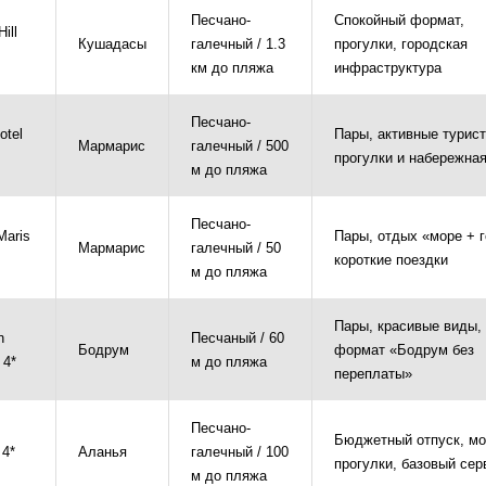
Песчано-
Спокойный формат,
Hill
Кушадасы
галечный / 1.3
прогулки, городская
км до пляжа
инфраструктура
Песчано-
otel
Пары, активные турист
Мармарис
галечный / 500
прогулки и набережна
м до пляжа
Песчано-
Maris
Пары, отдых «море + г
Мармарис
галечный / 50
короткие поездки
м до пляжа
Пары, красивые виды,
n
Песчаный / 60
Бодрум
формат «Бодрум без
 4*
м до пляжа
переплаты»
Песчано-
Бюджетный отпуск, мо
 4*
Аланья
галечный / 100
прогулки, базовый сер
м до пляжа