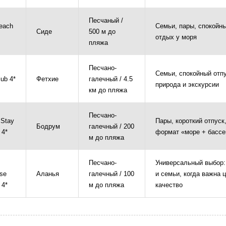
Песчаный /
each
Семьи, пары, спокойн
Сиде
500 м до
отдых у моря
пляжа
Песчано-
Семьи, спокойный отпу
ub 4*
Фетхие
галечный / 4.5
природа и экскурсии
км до пляжа
Песчано-
 Stay
Пары, короткий отпуск
Бодрум
галечный / 200
 4*
формат «море + бассе
м до пляжа
Песчано-
Универсальный выбор:
se
Аланья
галечный / 100
и семьи, когда важна ц
 4*
м до пляжа
качество