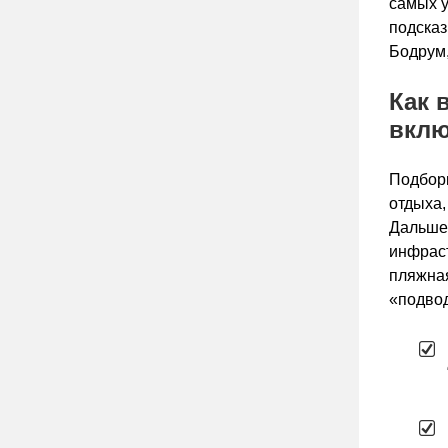
самых у
подсказ
Бодрум,
Как 
вклю
Подборк
отдыха,
Дальше 
инфраст
пляжная
«подвод