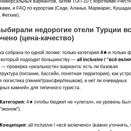
ниверсальных вариантов, затем ТОП-10 с короткими «чес
ками, и FAQ по курортам (Сиде, Аланья, Мармарис, Кушада
 Фетхие).
выбирали недорогие отели Турции в
чено (цена-качество)
а собрана по одной логике: только категория
4★
и только 
 который подходит большинству —
all inclusive / “всё вкл
— проверка «реальности» варианта: есть ли базовая
руктура (питание, бассейн, понятная территория), как устр
 логистика (линия/трансфер/пешком), и нет ли очевидных
ных камней» для типичного туриста.
Категория:
4★ (чтобы бюджет не «улетал», но уровень бы
“эконом”).
Концепция:
all inclusive / «всё включено» (важно уточнять, 