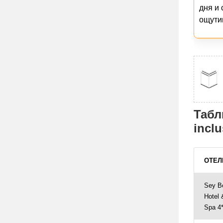
дня и 
ощути
Табл
inclu
ОТЕЛ
Sey B
Hotel 
Spa 4