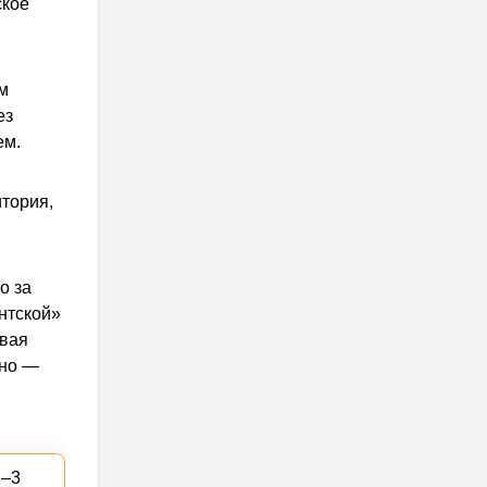
ское
м
ез
ем.
итория,
о за
нтской»
рвая
ьно —
2–3