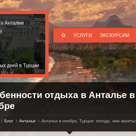
та Анталии
е
УСЛУГИ
ЭКСКУРСИИ
ых дней в Турции
бенности отдыха в Анталье в
бре
Блог
Анталья
Анталья в ноябре, Турция: погода, чем занятьс