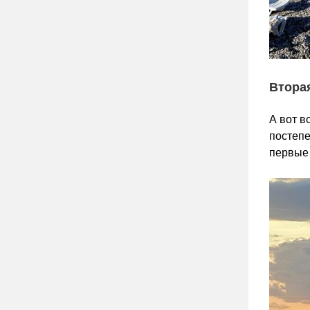
Втора
А вот в
постепе
первые 