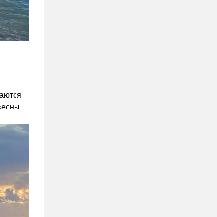
наются
весны.