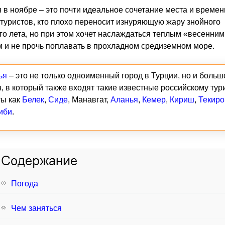
 в ноябре – это почти идеальное сочетание места и времен
 туристов, кто плохо переносит изнуряющую жару знойного
го лета, но при этом хочет наслаждаться теплым «весенним
 и не прочь поплавать в прохладном средиземном море.
ья
– это не только одноименный город в Турции, но и больш
, в который также входят такие известные российскому тур
ты как
Белек
,
Сиде
, Манавгат,
Аланья
,
Кемер
,
Кириш
,
Текиро
иби
.
Погода
Чем заняться