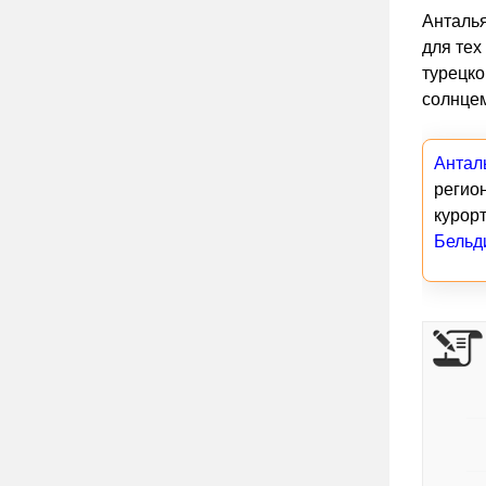
Анталья
для тех
турецко
солнцем
Антал
регион
курор
Бельд