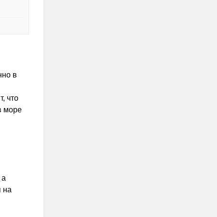
нно в
, что
в море
 а
 на