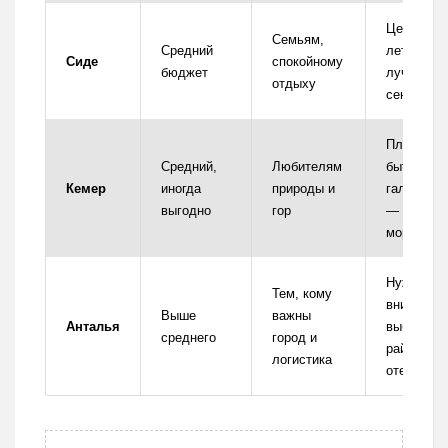
Цены рас
Семьям,
Средний
летом,
Сиде
спокойному
бюджет
лучше ма
отдыху
сентябрь
Пляжи мо
Средний,
Любителям
быть
Кемер
иногда
природы и
галечным
выгодно
гор
— обувь 
моря реш
Нужно
Тем, кому
внимател
Выше
важны
Анталья
выбирать
среднего
город и
район и
логистика
отель