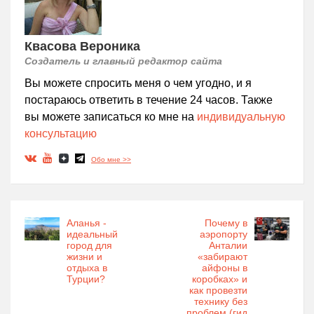
Квасова Вероника
Создатель и главный редактор сайта
Вы можете спросить меня о чем угодно, и я
постараюсь ответить в течение 24 часов. Также
вы можете записаться ко мне на
индивидуальную
консультацию
Обо мне >>
Аланья -
Почему в
идеальный
аэропорту
город для
Анталии
жизни и
«забирают
отдыха в
айфоны в
Турции?
коробках» и
как провезти
технику без
проблем (гид