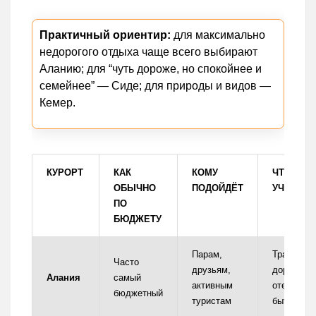
Практичный ориентир:
для максимально
недорогого отдыха чаще всего выбирают
Аланию; для “чуть дороже, но спокойнее и
семейнее” — Сиде; для природы и видов —
Кемер.
КУРОРТ
КАК
КОМУ
ЧТО
ОБЫЧНО
ПОДОЙДЁТ
УЧИТЫВ
ПО
БЮДЖЕТУ
Парам,
Трансфер
Часто
друзьям,
дорога до
Алания
самый
активным
отеля мо
бюджетный
туристам
быть дол