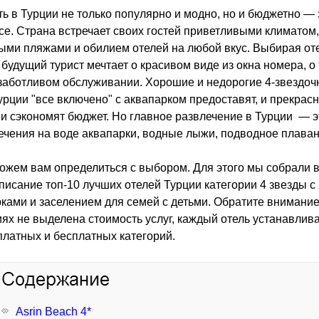
ь в Турции не только популярно и модно, но и бюджетно — 
се. Страна встречает своих гостей приветливыми климатом,
ми пляжами и обилием отелей на любой вкус. Выбирая оте
будущий турист мечтает о красивом виде из окна номера, о
заботливом обслуживании. Хорошие и недорогие 4-звездо
урции "все включено" с аквапарком предоставят, и прекрас
 и сэкономят бюджет. Но главное развлечение в Турции — 
ечения на воде аквапарки, водные лыжи, подводное плаван
жем вам определиться с выбором. Для этого мы собрали 
писание топ-10 лучших отелей Турции категории 4 звезды с
ками и заселением для семей с детьми. Обратите внимание
ях не выделена стоимость услуг, каждый отель устанавлива
платных и бесплатных категорий.
Asrin Beach 4*