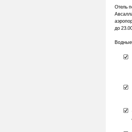
Отель п
Авсалла
аэропор
до 23.00
Водные 