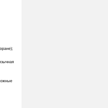
оране);
язычная
зможные