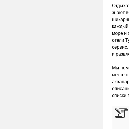
Отдыхат
знают в
шикарны
каждый 
море и 
отели Т
сервис,
и развл
Мы помо
месте о
аквапар
описани
списки 