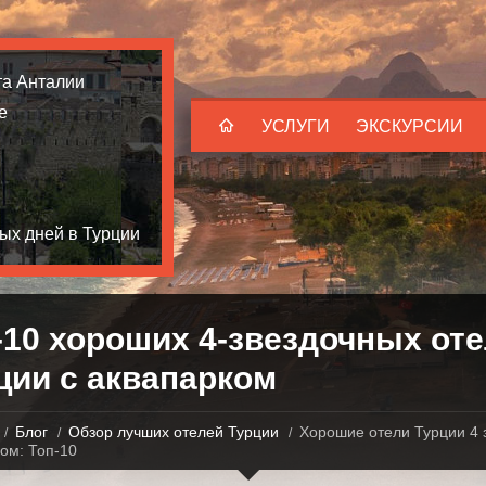
та Анталии
е
УСЛУГИ
ЭКСКУРСИИ
ых дней в Турции
-10 хороших 4-звездочных от
ции с аквапарком
Блог
Обзор лучших отелей Турции
Хорошие отели Турции 4 
ом: Топ-10