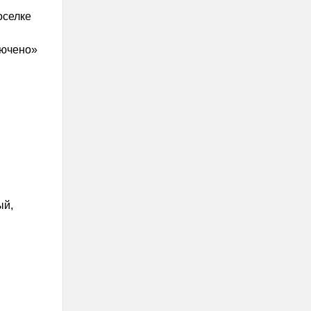
оселке
лючено»
ый,