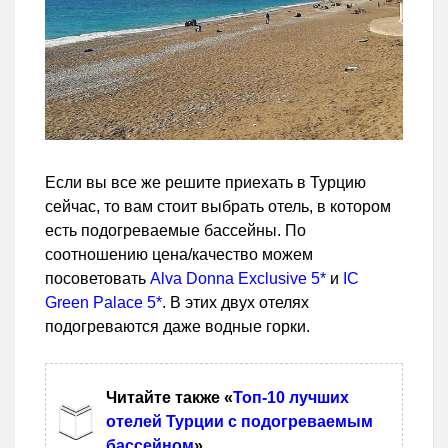
Если вы все же решите приехать в Турцию
сейчас, то вам стоит выбрать отель, в котором
есть подогреваемые бассейны. По
соотношению цена/качество можем
посоветовать
Alva Donna Exclusive 5*
и
IC
Green Palace 5*
. В этих двух отелях
подогреваются даже водные горки.
Читайте также «
Топ-10 лучших
отелей Турции с подогреваемым
бассейном
»