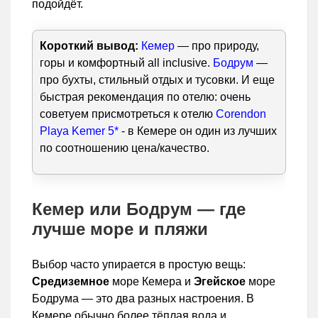
подойдёт.
Короткий вывод:
Кемер
— про природу,
горы и комфортный all inclusive.
Бодрум
—
про бухты, стильный отдых и тусовки. И еще
быстрая рекомендация по отелю: очень
советуем присмотреться к отелю
Corendon
Playa Kemer 5*
- в Кемере он один из лучших
по соотношению цена/качество.
Кемер или Бодрум — где
лучше море и пляжи
Выбор часто упирается в простую вещь:
Средиземное
море Кемера и
Эгейское
море
Бодрума — это два разных настроения. В
Кемере обычно более тёплая вода и