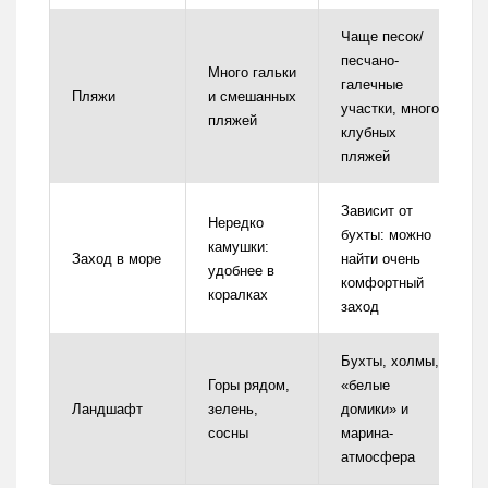
Чаще песок/
песчано-
Много гальки
галечные
Пляжи
и смешанных
участки, много
пляжей
клубных
пляжей
Зависит от
Нередко
бухты: можно
камушки:
Заход в море
найти очень
удобнее в
комфортный
коралках
заход
Бухты, холмы,
Горы рядом,
«белые
Ландшафт
зелень,
домики» и
сосны
марина-
атмосфера