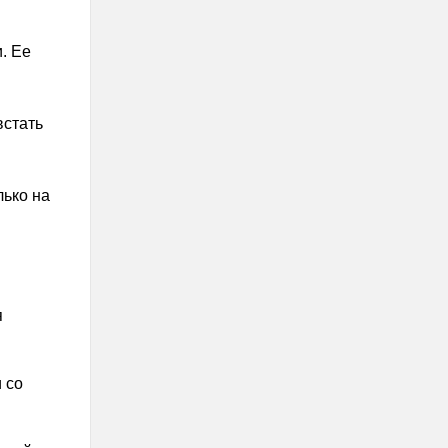
. Ее
встать
лько на
я
 со