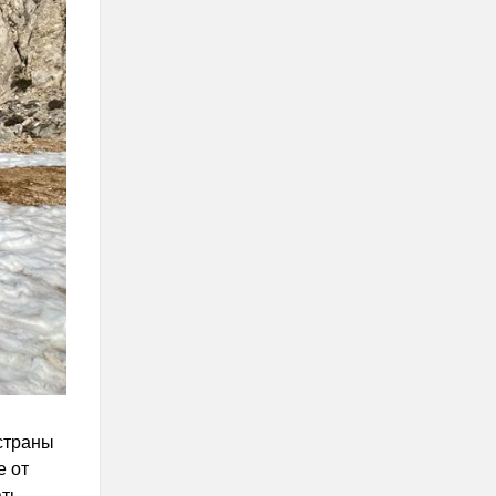
 страны
е от
ать