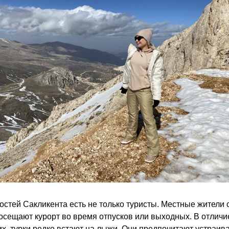
остей Сакликента есть не только туристы. Местные жители
осещают курорт во время отпусков или выходных. В отличи
х, турки редко встают на лыжи. Они предпочитают устраив