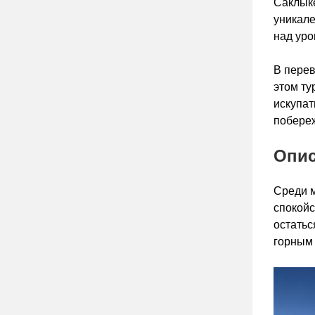
Саклыке
уникале
над уро
В перев
этом ту
искупат
побере
Опис
Среди м
спокойс
остатьс
горным