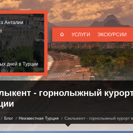
та Анталии
е
УСЛУГИ
ЭКСКУРСИИ
ых дней в Турции
лыкент - горнолыжный курорт
ции
Блог
Неизвестная Турция
Саклыкент - горнолыжный курорт в