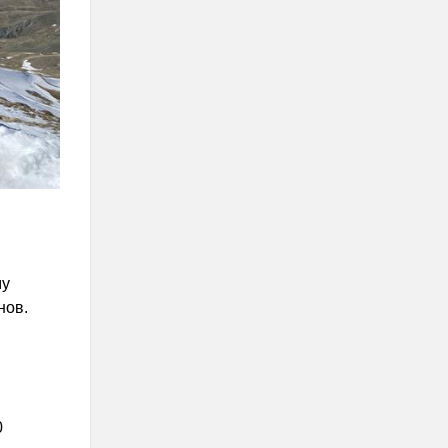
му
нов.
0