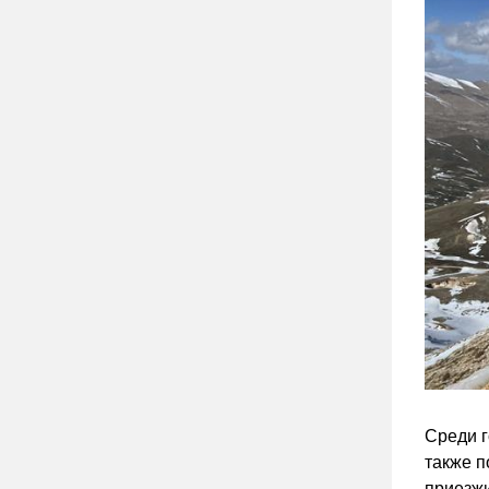
Среди г
также п
приезжи