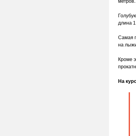
метров.
Голубую
длина 1
Самая п
на лыжи
Кроме э
прокатн
На кур