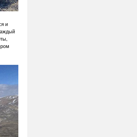
ся и
 каждый
ты,
ором