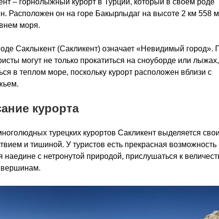
нт – горнолыжный курорт в Турции, который в своем роде
н. Расположен он на горе Бакырлыдаг на высоте 2 км 558 
внем моря.
оде Саклыкент (Сакликент) означает «Невидимый город». 
ристы могут не только прокатиться на сноуборде или лыжах,
ься в теплом море, поскольку курорт расположен вблизи с
жьем.
ание курорта
ноголюдных турецких курортов Сакликент выделяется сво
твием и тишиной. У туристов есть прекрасная возможность
я наедине с нетронутой природой, прислушаться к величес
 вершинам.