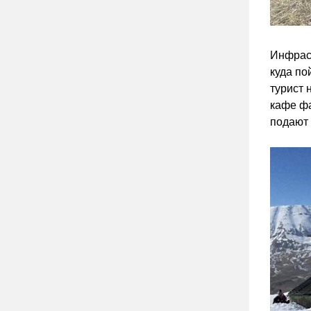
Инфраст
куда по
турист 
кафе фа
подают 