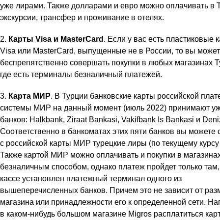
уже лирами. Также долларами и евро можно оплачивать в 
экскурсии, трансфер и проживание в отелях.
Карты
Visa и
MasterCard
. Если у вас есть пластиковые 
Visa или MasterCard, выпущенные не в России, то вы може
беспрепятственно совершать покупки в любых магазинах Т
где есть терминалы безналичный платежей.
Карта МИР
. В Турции банковские карты российской пла
системы МИР на данный момент (июль 2022) принимают уж
банков: Halkbank, Ziraat Bankasi, Vakifbank Is Bankasi и Deni
Соответственно в банкоматах этих пяти банков вы можете 
с российской карты МИР турецкие лиры (по текущему курсу 
Также картой МИР можно оплачивать и покупки в магазина
безналичным способом, однако платеж пройдет только там, 
кассе установлен платежный терминал одного из
вышеперечисленных банков. Причем это не зависит от раз
магазина или принадлежности его к определенной сети. На
в каком-нибудь большом магазине Migros расплатиться ка