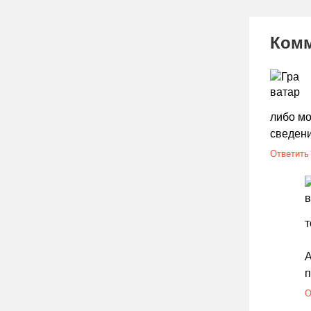
Ком
либо мо
сведени
Ответить
т
А
п
О