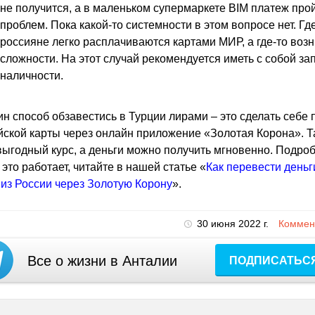
не получится, а в маленьком супермаркете BIM платеж прой
проблем. Пока какой-то системности в этом вопросе нет. Гд
россияне легко расплачиваются картами МИР, а где-то воз
сложности. На этот случай рекомендуется иметь с собой за
наличности.
н способ обзавестись в Турции лирами – это сделать себе
йской карты через онлайн приложение «Золотая Корона». 
выгодный курс, а деньги можно получить мгновенно. Подро
к это работает, читайте в нашей статье «
Как перевести деньг
из России через Золотую Корону
».
30 июня 2022 г.
Коммент
Все о жизни в Анталии
ПОДПИСАТЬС