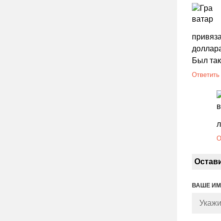
привяза
доллара
Был так
Ответить
л
О
Остав
ВАШЕ И