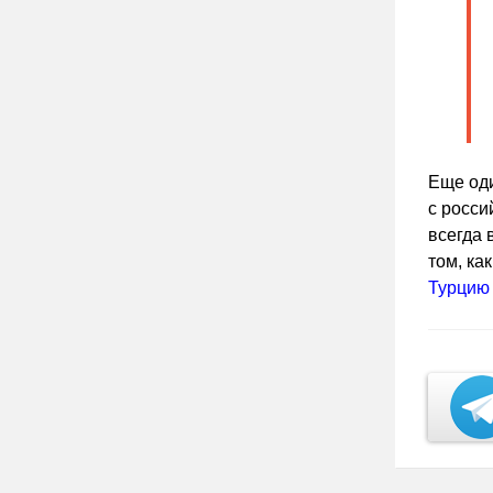
Еще оди
с росси
всегда 
том, ка
Турцию 