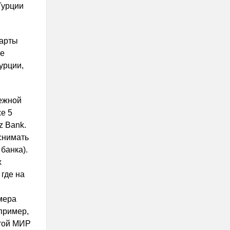
Турции
карты
те
урции,
тежной
е 5
z Bank.
снимать
банка).
х
где на
мера
пример,
ртой МИР