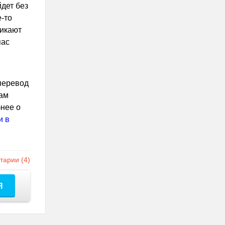
дет без
е-то
никают
пас
 перевод
Там
бнее о
и в
арии (4)
Я