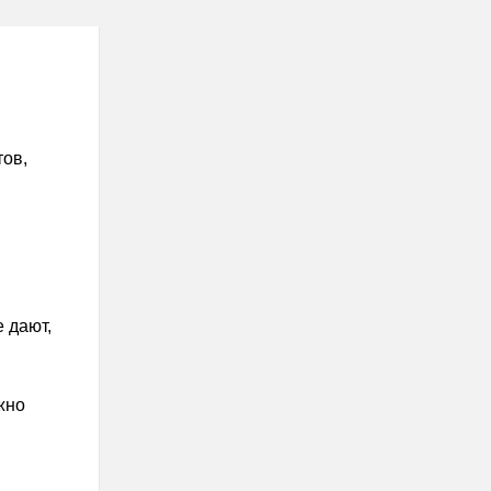
тов,
 дают,
жно