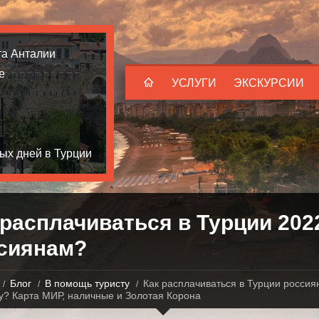
та Анталии
е
УСЛУГИ
ЭКСКУРСИИ
ых дней в Турции
 расплачиваться в Турции 202
сиянам?
Блог
В помощь туристу
Как расплачиваться в Турции россия
у? Карта МИР, наличные и Золотая Корона