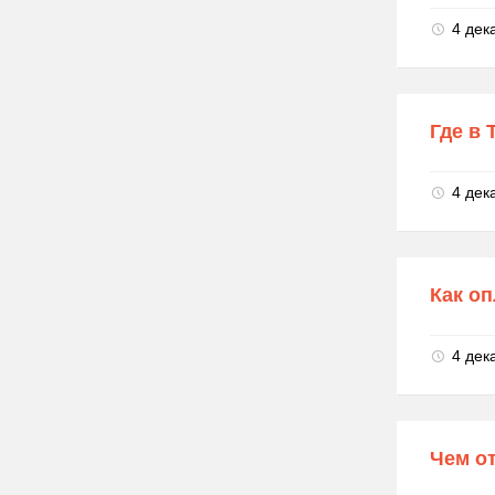
4 дек
Где в 
4 дек
Как о
4 дек
Чем от