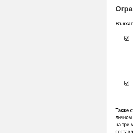
Огра
Въехат
Также с
личном 
на три 
составл