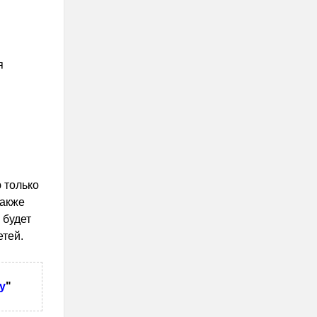
я
 только
также
 будет
етей.
у
"