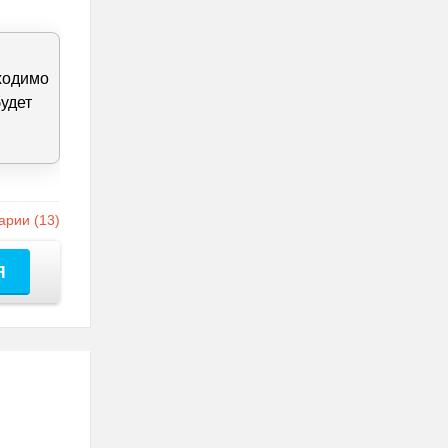
бходимо
удет
рии (13)
Я