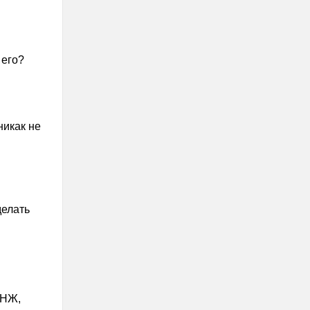
 его?
никак не
делать
ВНЖ,