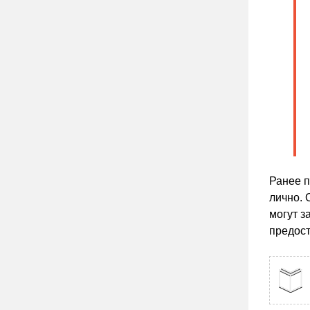
Ранее п
лично. 
могут з
предост