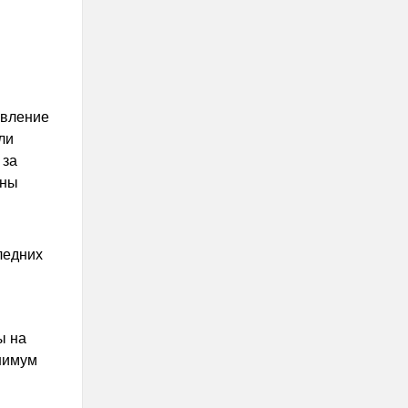
авление
ли
 за
ены
ледних
ы на
инимум