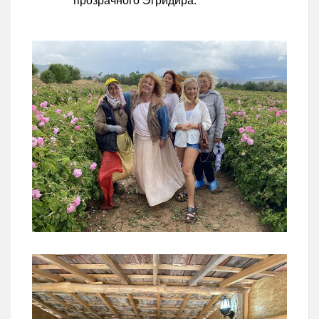
прозрачного Эгридира.