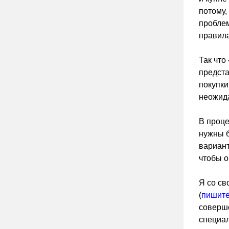
потому,
проблем
правила
Так что
предста
покупки
неожида
В проце
нужны б
вариант
чтобы о
Я со св
(
пишите
соверше
специал