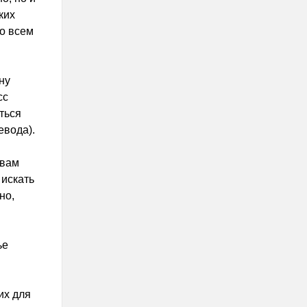
ких
о всем
ну
сс
ться
евода).
 вам
 искать
но,
ье
их для