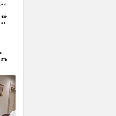
ажи.
 чай,
то в
та
вить