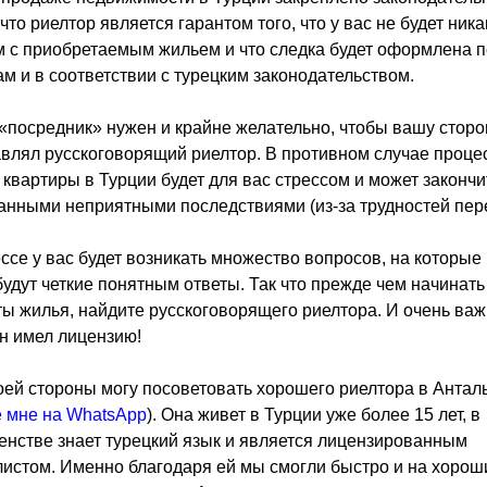
 что риелтор является гарантом того, что у вас не будет ника
 с приобретаемым жильем и что следка будет оформлена п
м и в соответствии с турецким законодательством.
 «посредник» нужен и крайне желательно, чтобы вашу сторо
влял русскоговорящий риелтор. В противном случае проце
 квартиры в Турции будет для вас стрессом и может закончи
нными неприятными последствиями (из-за трудностей пер
ссе у вас будет возникать множество вопросов, на которые
удут четкие понятным ответы. Так что прежде чем начинать
ы жилья, найдите русскоговорящего риелтора. И очень важ
н имел лицензию!
оей стороны могу посоветовать хорошего риелтора в Антал
 мне на WhatsApp
). Она живет в Турции уже более 15 лет, в
нстве знает турецкий язык и является лицензированным
истом. Именно благодаря ей мы смогли быстро и на хорош