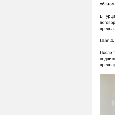
об этом
В Турци
поговор
предела
Шаг 4
После т
недвижи
предвар