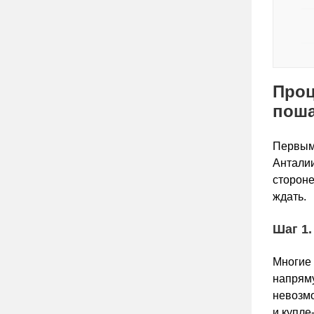
Проц
поша
Первым 
Анталии
стороне
ждать.
Шаг 1
Многие 
напряму
невозмо
и купле