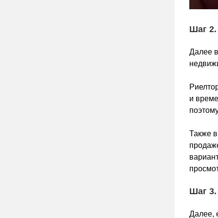
Шаг 2.
Далее в
недвиж
Риелтор
и време
поэтому
Также в
продаже
вариант
просмот
Шаг 3.
Далее, 