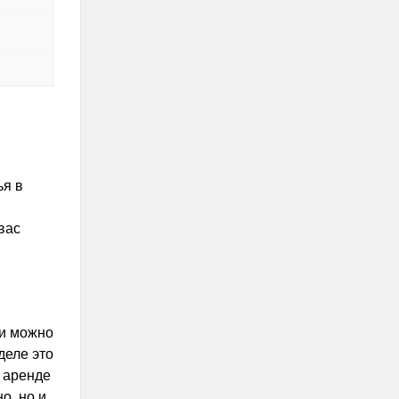
ья в
вас
ии можно
деле это
о аренде
о, но и