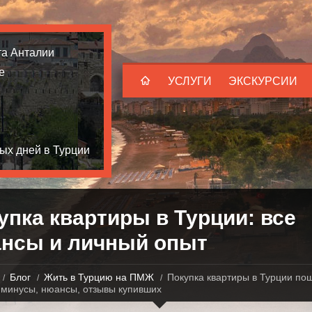
та Анталии
е
УСЛУГИ
ЭКСКУРСИИ
ых дней в Турции
упка квартиры в Турции: все
нсы и личный опыт
Блог
Жить в Турцию на ПМЖ
Покупка квартиры в Турции пош
 минусы, нюансы, отзывы купивших