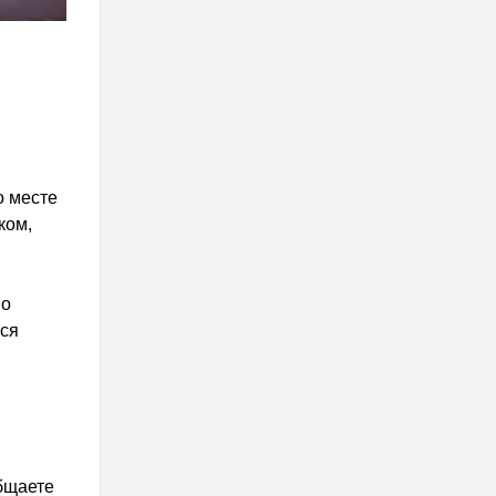
о месте
ком,
 о
ся
общаете