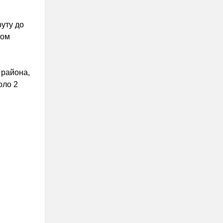
уту до
том
 района,
оло 2