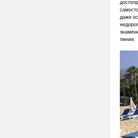
достопр
самосто
даже ос
недорог
знамен
линии.