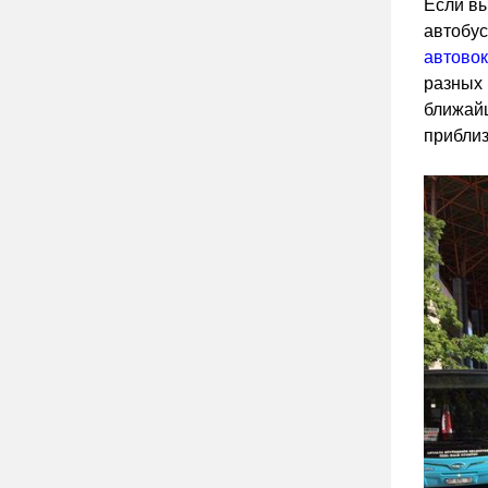
Если вы
автобус
автовок
разных 
ближайш
приблиз