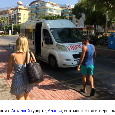
днем с
Анталией
курорте,
Аланья
, есть множество интересн