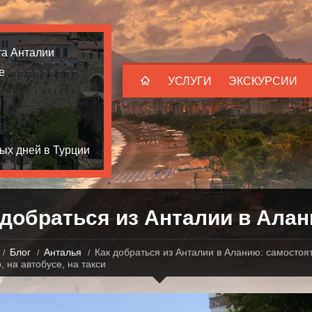
та Анталии
е
УСЛУГИ
ЭКСКУРСИИ
ых дней в Турции
 добраться из Анталии в Ала
Блог
Анталья
Как добраться из Анталии в Аланию: самостоя
, на автобусе, на такси