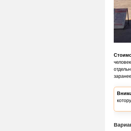
Стоимо
человек
отдельн
заранее
Внима
котору
Вариан