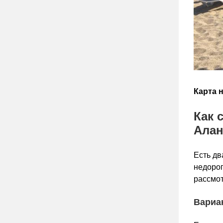
Карта 
Как 
Ала
Есть дв
недорог
рассмот
Вариан