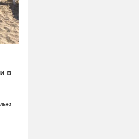
и в
ельно