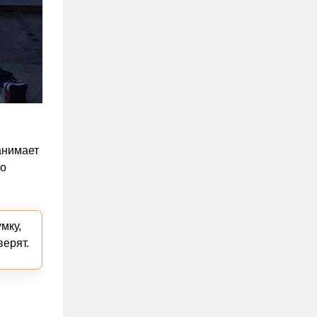
анимает
но
мку,
верят.