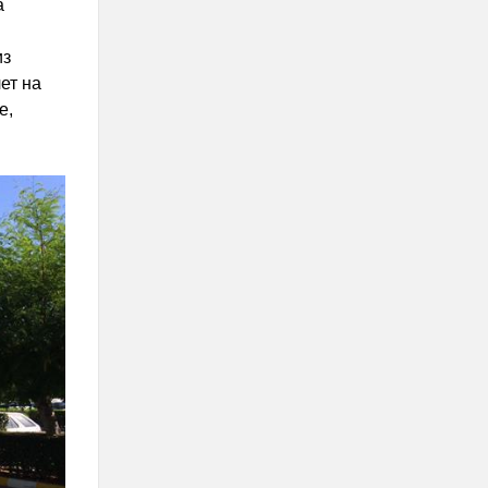
а
из
ет на
е,