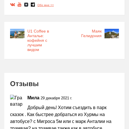
Обо мне >>
U1 Coffee в
Маяк
Анталье:
Гелидония
кофейня с
лучшим
видом
Отзывы
Мила
29 декабря 2021 г.
Добрый день! Хотим съездить в парк
сказок . Как быстрее добраться из Хурмы на
автобусе? с Мигроса 5м или с марк Анталии на
трамвае? на трамвае также как в автобусе