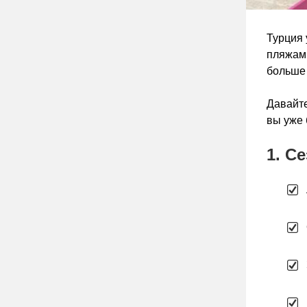
Турция 
пляжами
больше 
Давайте
вы уже 
1. С