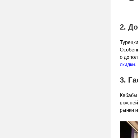
2. Д
Турецки
Особенн
о допол
скидки
.
3. Г
Кебабы,
вкусней
рынки и