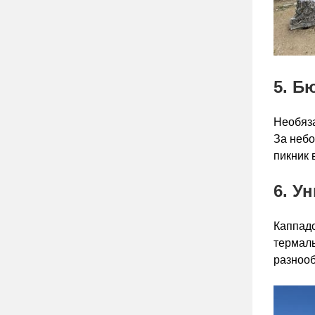
5. Б
Необяза
За небо
пикник 
6. У
Каппад
термаль
разнооб