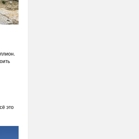
ллион.
оить
сё это