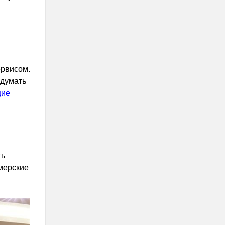
ервисом.
 думать
щие
ть
мерские