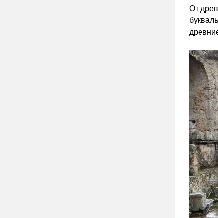
От древ
букваль
древние