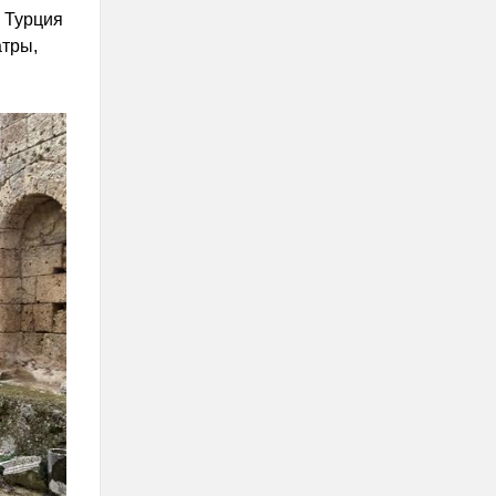
 Турция
атры,