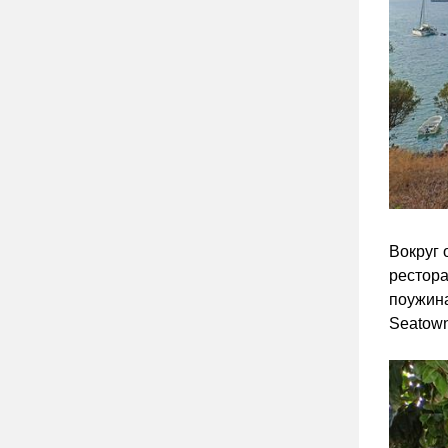
Вокруг 
рестора
поужина
Seatown