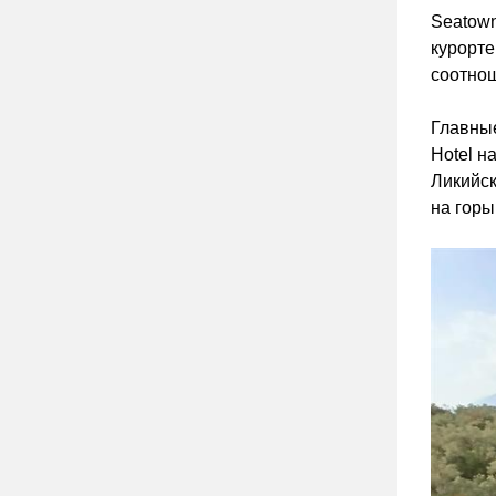
Seatown
курорт
соотнош
Главные
Hotel н
Ликийск
на горы