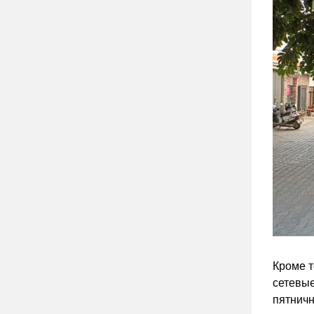
Кроме т
сетевые
пятничн