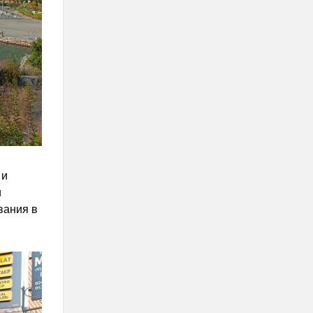
 и
и
вания в