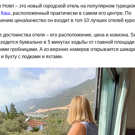
 Hotel – это новый городской отель на популярном турецко
е
Каш
, расположенный практически в самом его центре. По
ению цена/качество он входит в топ-10 лучших отелей куро
 достоинства отеля – его расположение, цена и новизна. S
аходится буквально в 5 минутах ходьбы от главной площади
ими гробницами. А из верхних номеров открывается шикар
 и бухту с лодками и яхтами.