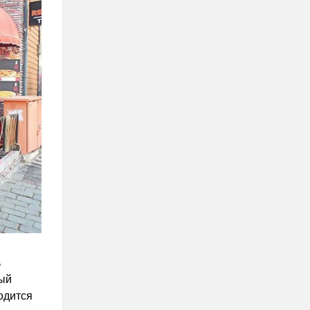
ь
ный
одится