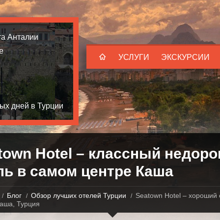
та Анталии
е
УСЛУГИ
ЭКСКУРСИИ
ых дней в Турции
town Hotel – классный недоро
ль в самом центре Каша
Блог
Обзор лучших отелей Турции
Seatown Hotel – хороший 
аша, Турция