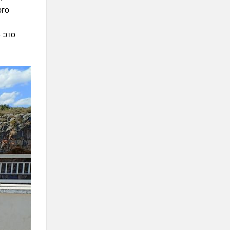
ого
 это