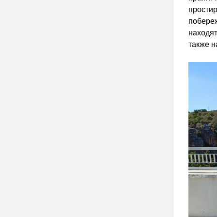
простир
побереж
находят
также н