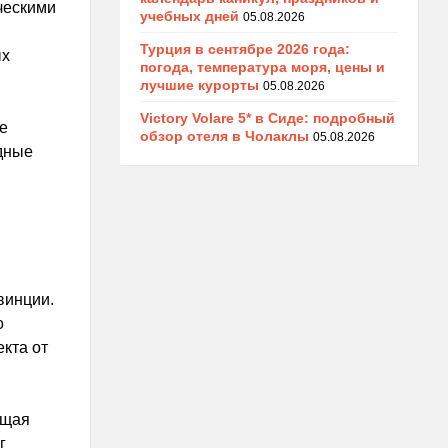
ческими
учебных дней
05.08.2026
Турция в сентябре 2026 года:
ых
погода, температура моря, цены и
лучшие курорты
05.08.2026
Victory Volare 5* в Сиде: подробный
е
обзор отеля в Чолаклы
05.08.2026
дные
и
винции.
о
кта от
ющая
г