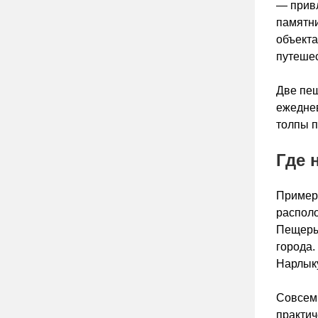
— привл
памятни
объект
путешес
Две пещ
ежеднев
толпы п
Где 
Примерн
распол
Пещеры 
города.
Нарлык
Совсем
практич