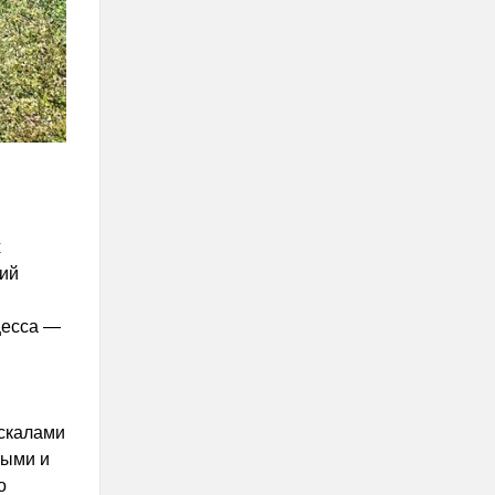
х
тий
цесса —
скалами
ными и
о