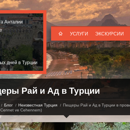
та Анталии
е
УСЛУГИ
ЭКСКУРСИИ
ых дней в Турции
еры Рай и Ад в Турции
Блог
Неизвестная Турция
Пещеры Рай и Ад в Турции в пров
(Cennet ve Cehennem)