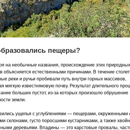
образовались пещеры?
я на необычные названия, происхождение этих природны
в объясняется естественными причинами. В течение столе
ые реки и ручьи пробивали путь внутри горных массивов,
я мягкую известняковую почву. Результат длительного про
ание больших пустот, из-за которых произошло обрушение
ости земли.
вились ущелья с углублениями — пещерами, окруженными 
ми склонами, густо поросшими кустарниками, а также хвой
ными деревьями. Впадины — это карстовые провалы, част