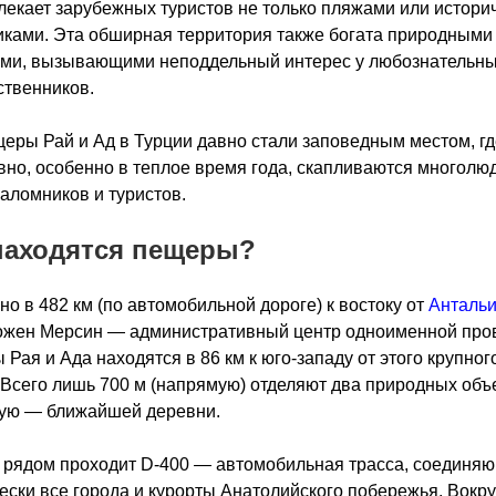
екает зарубежных туристов не только пляжами или истори
ками. Эта обширная территория также богата природными
ами, вызывающими неподдельный интерес у любознательн
твенников.
еры Рай и Ад в Турции давно стали заповедным местом, гд
но, особенно в теплое время года, скапливаются многолю
аломников и туристов.
находятся пещеры?
о в 482 км (по автомобильной дороге) к востоку от
Анталь
ожен Мерсин — административный центр одноименной про
Рая и Ада находятся в 86 км к юго-западу от этого крупног
 Всего лишь 700 м (напрямую) отделяют два природных объе
ую — ближайшей деревни.
 рядом проходит D-400 — автомобильная трасса, соединя
ески все города и курорты Анатолийского побережья. Вокру