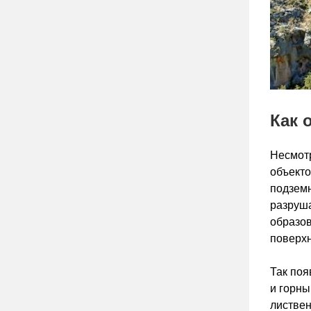
Как 
Несмотр
объекто
подземн
разруша
образов
поверхн
Так поя
и горны
листвен