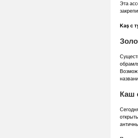
Эта асс
закрепи
Kaş с 
Золо
Существ
обрамля
Возможн
назван
Каш 
Сегодня
открыты
античны