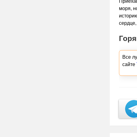
Приехав
моря, н
историю
сердце,
Горя
Все л
сайте