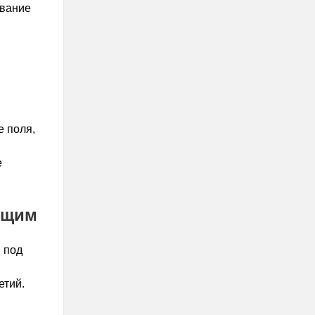
звание
е поля,
.
е
ущим
 под
етий.