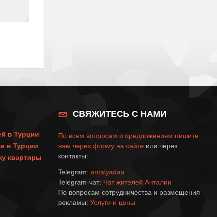
СВЯЖИТЕСЬ С НАМИ
ей в Турции
По всем вопросам и предложениям пишите
и в Турции
нам через
форму на сайте
или через
контакты:
пку квартиры
Telegram:
antalyadaa
Telegram-чат:
Чат жителей Анталии
По вопросам сотрудничества и размещения
рекламы:
Услуги и цены