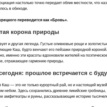
оциация настолько точно передает облик местности, что на
лось в обиходе.
турецкого переводится как «Бровь».
тая корона природы
ует и другая легенда. Густые оливковые рощи и золотисты
ющие Каш, будто венчают его пейзажи природной короной
о, именно эти красоты вдохновили жителей на поэтическо
ие, отражающее гармонию природы.
сегодня: прошлое встречается с буд
 Каш — это не только курортный рай, но и настоящий музей
м небом. Здесь сохранились древние ликийские гробницы,
е амфитеатры и руины, рассказывающие историю тысячел