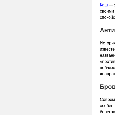
Каш
— э
своими
спокойс
Анти
История
известе
названи
«против
поблизо
«напрот
Бров
Совреме
особенн
берегов