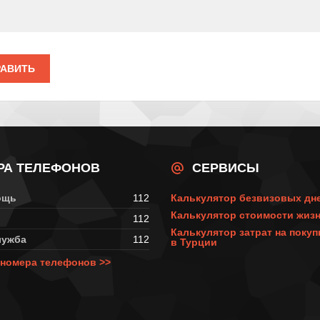
РАВИТЬ
РА ТЕЛЕФОНОВ
СЕРВИСЫ
ощь
112
Калькулятор безвизовых дн
Калькулятор стоимости жизн
112
Калькулятор затрат на поку
лужба
112
в Турции
номера телефонов >>