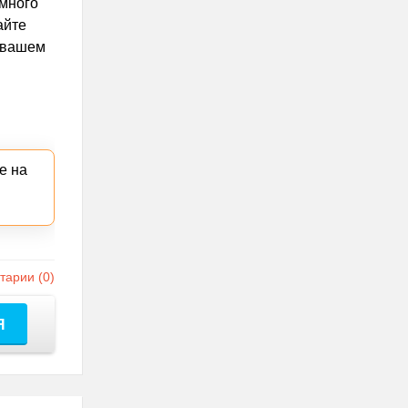
емного
айте
в вашем
е на
арии (0)
Я