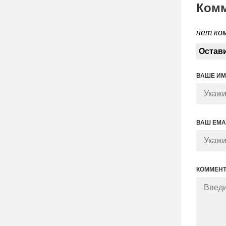
Ком
нет ко
Остав
ВАШЕ И
ВАШ EMA
КОММЕН