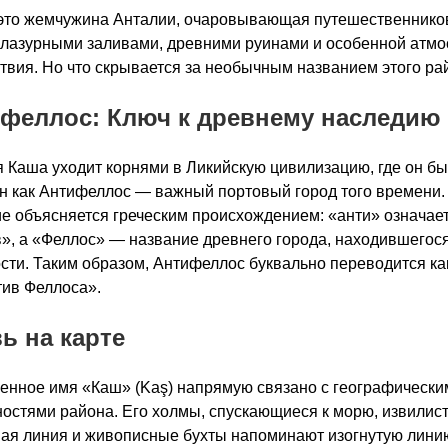
то жемчужина Анталии, очаровывающая путешественнико
 лазурными заливами, древними руинами и особенной атм
твия. Но что скрывается за необычным названием этого ра
феллос: Ключ к древнему наследию
 Каша уходит корнями в Ликийскую цивилизацию, где он б
н как Антифеллос — важный портовый город того времени.
е объясняется греческим происхождением: «анти» означае
», а «Феллос» — название древнего города, находившегос
сти. Таким образом, Антифеллос буквально переводится ка
ив Феллоса».
ь на карте
нное имя «Каш» (Kaş) напрямую связано с географически
остями района. Его холмы, спускающиеся к морю, извилис
ая линия и живописные бухты напоминают изогнутую лини