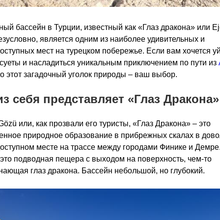
ый бассейн в Турции, известный как «Глаз дракона» или Ej
езусловно, является одним из наиболее удивительных и
оступных мест на турецком побережье. Если вам хочется уй
суеты и насладиться уникальным приключением по пути из
 то этот загадочный уголок природы – ваш выбор.
из себя представляет «Глаз Дракона»
 Gözü или, как прозвали его туристы, «Глаз Дракона» – это
енное природное образование в прибрежных скалах в дов
оступном месте на трассе между городами Финике и Демре
 это подводная пещера с выходом на поверхность, чем-то
ающая глаз дракона. Бассейн небольшой, но глубокий.