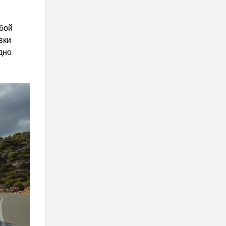
бой
вки
дно