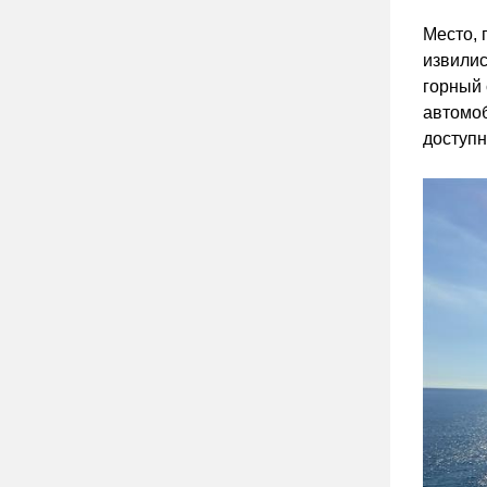
Место, 
извилис
горный 
автомоб
доступн