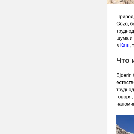
Природн
Gözü, б
труднод
шума и 
в
Каш
,
Что 
Ejderin
естеств
труднод
говоря,
напомин