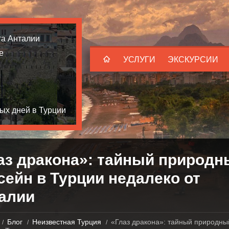
та Анталии
е
УСЛУГИ
ЭКСКУРСИИ
ых дней в Турции
аз дракона»: тайный природн
сейн в Турции недалеко от
алии
Блог
Неизвестная Турция
«Глаз дракона»: тайный природны