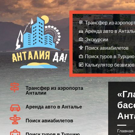
Трансфер из аэропор
Аренда авто в Анталь
Экскурсии
Поиск авиабилетов
Поиск туров в Турцию
Калькулятор безвизов
Трансфер из аэропорта
«Гл
Анталии
бас
Аренда авто в Анталье
Ант
Поиск авиабилетов
Главная
Поиск туров в Турцию