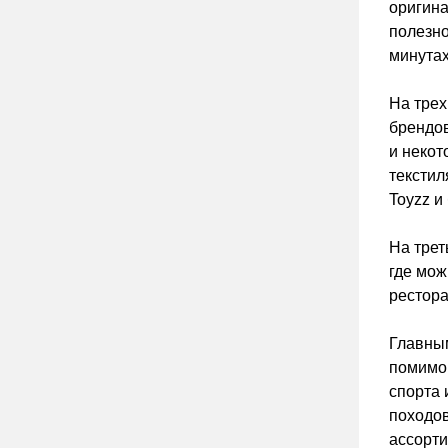
оригина
полезно
минута
На трех
брендов
и некот
текстил
Toyzz и
На трет
где мож
рестора
Главным
помимо 
спорта 
походов
ассорти