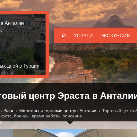
та Анталии
е
УСЛУГИ
ЭКСКУРСИИ
ых дней в Турции
говый центр Эраста в Антали
Блог
Магазины и торговые центры Анталии
Торговый центр 
 фото, бренды, время работы, описание