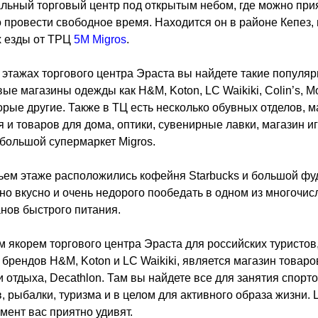
льный торговый центр под открытым небом, где можно при
 провести свободное время. Находится он в районе Кепез, 
х езды от ТРЦ
5M Migros
.
 этажах торгового центра Эраста вы найдете такие популя
ые магазины одежды как H&M, Koton, LC Waikiki, Colin’s, M
орые другие. Также в ТЦ есть несколько обувных отделов, 
я и товаров для дома, оптики, сувенирные лавки, магазин и
 большой супермаркет Migros.
ьем этаже расположились кофейня Starbucks и большой фуд
но вкусно и очень недорого пообедать в одном из многочи
нов быстрого питания.
 якорем торгового центра Эраста для российских туристов
брендов H&M, Koton и LC Waikiki, является магазин товаро
и отдыха, Decathlon. Там вы найдете все для занятия спорто
, рыбалки, туризма и в целом для активного образа жизни. 
мент вас приятно удивят.