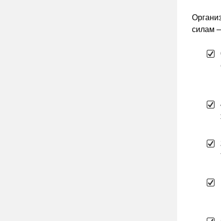
Организ
силам —