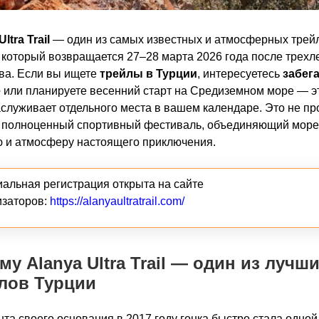
ltra Trail
— один из самых известных и атмосферных трей
 который возвращается 27–28 марта 2026 года после трехл
ва. Если вы ищете
трейлы в Турции
, интересуетесь
забег
е
или планируете весенний старт на Средиземном море — э
аслуживает отдельного места в вашем календаре. Это не пр
а полноценный спортивный фестиваль, объединяющий море,
 и атмосферу настоящего приключения.
альная регистрация открыта на сайте
изаторов:
https://alanyaultratrail.com/
му Alanya Ultra Trail — один из лучш
лов Турции
та своего основания в 2017 году гонка быстро стала одной