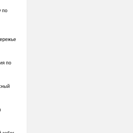
 по
бережье
ия по
сный
я