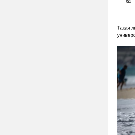
Такая л
универ