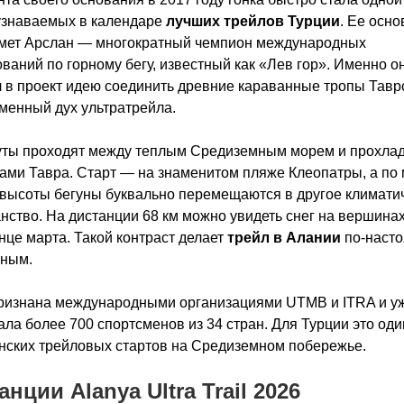
узнаваемых в календаре
лучших трейлов Турции
. Ее осн
хмет Арслан — многократный чемпион международных
ваний по горному бегу, известный как «Лев гор». Именно о
 в проект идею соединить древние караванные тропы Таврс
менный дух ультратрейла.
ты проходят между теплым Средиземным морем и прохла
ми Тавра. Старт — на знаменитом пляже Клеопатры, а по
высоты бегуны буквально перемещаются в другое климати
нство. На дистанции 68 км можно увидеть снег на вершина
онце марта. Такой контраст делает
трейл в Алании
по-наст
ьным.
признана международными организациями UTMB и ITRA и у
ла более 700 спортсменов из 34 стран. Для Турции это оди
ских трейловых стартов на Средиземном побережье.
нции Alanya Ultra Trail 2026