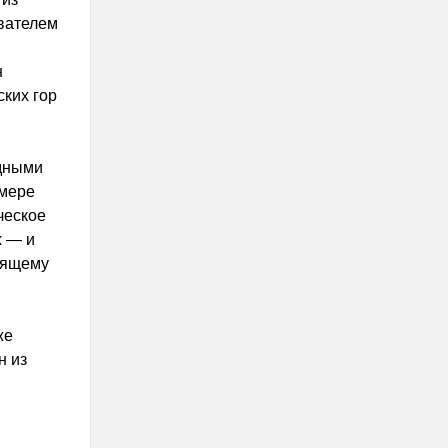
ователем
н
ких гор
дными
 мере
ческое
х — и
оящему
же
н из