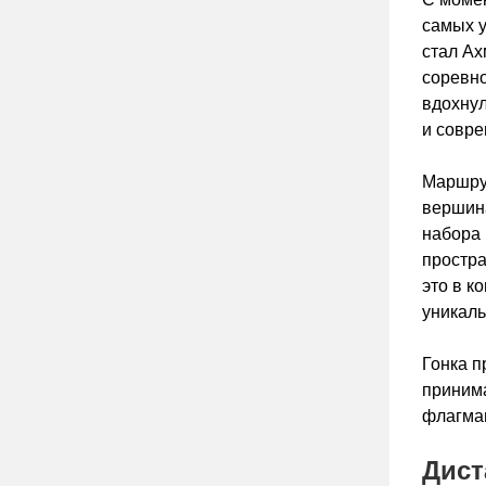
самых 
стал А
соревно
вдохнул
и совре
Маршру
вершина
набора 
простра
это в к
уникал
Гонка 
принима
флагман
Диста