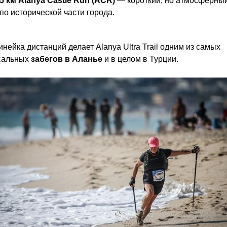
5 км Alanya Castle Run (ACR)
— короткий, но атмосферный
по исторической части города.
инейка дистанций делает Alanya Ultra Trail одним из самых
сальных
забегов в Аланье
и в целом в Турции.