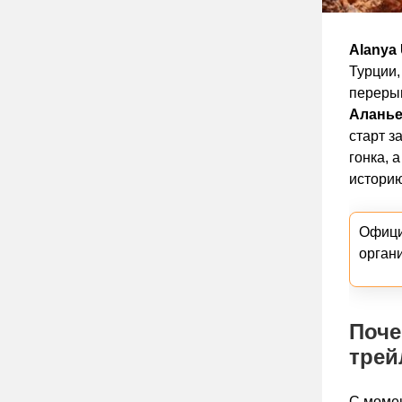
Alanya U
Турции,
переры
Алань
старт з
гонка, 
историю
Офици
орган
Поче
трей
С момен