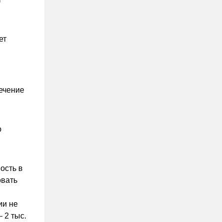
ет
течение
о
ость в
овать
ии не
 2 тыс.