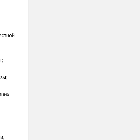
естной
ы;
зы;
дних
и,