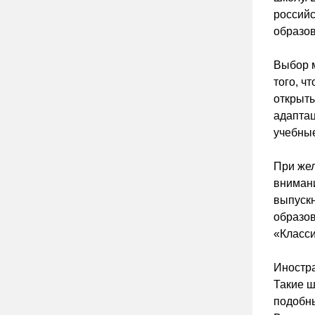
российс
образов
Выбор м
того, ч
открыты
адаптац
учебные
При жел
внимани
выпускн
образов
«Класси
Иностр
Такие ш
подобны