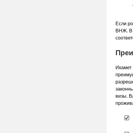
Если ро
ВНЖ. В 
соответ
Преи
Икамет 
преимущ
разреше
законны
визы. В
прожив