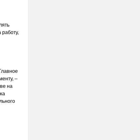
лять
 работу,
 Главное
енту, –
ве на
ка
льного