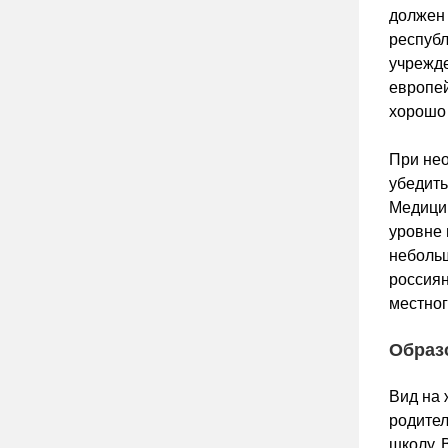
должен 
республ
учрежд
европей
хорошо 
При нео
убедить
Медицин
уровне 
небольш
россиян
местног
Образ
Вид на 
родител
школу. 