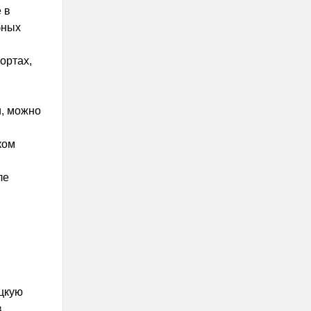
 в
бных
ортах,
, можно
ком
ле
цкую
в