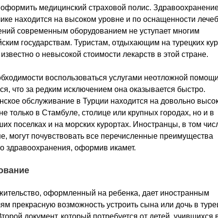
оформить медицинский страховой полис. Здравоохранение
ике находится на высоком уровне и по оснащенности лече
ений современным оборудованием не уступает многим
ским государствам. Туристам, отдыхающим на турецких кур
известно о невысокой стоимости лекарств в этой стране.
бходимости воспользоваться услугами неотложной помощи
ся, что за редким исключением она оказывается быстро.
ское обслуживание в Турции находится на довольно высо
не только в Стамбуле, столице или крупных городах, но и в
их поселках и на морских курортах. Иностранцы, в том чис
е, могут почувствовать все перечисленные преимущества
о здравоохранения, оформив икамет.
ование
жительство, оформленный на ребенка, дает иностранным
ям прекрасную возможность устроить сына или дочь в туре
Второй документ, который потребуется от детей, учившихся 