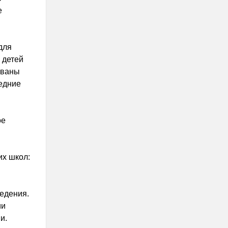
е
для
 детей
ованы
редние
ое
их школ:
едения.
ии
и.