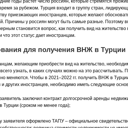
дние годы растет число россиян, которые стремятся прожи
время за рубежом. Турция входит в группу стран, лидирующ
тву приезжающих иностранцев, которые желают обосновать
й. Причины у россиян могут быть самые разные. Поэтому 
ерным становится вопрос, как получить вид на жительство 
и что этот статус дает иностранцам.
вания для получения ВНЖ в Турции
нцам, желающим приобрести вид на жительство, необходи
всего узнать, в каких случаях можно на это рассчитывать. 
но меняются. Чтобы в 2021–2022 гг. получить ВНЖ в Турци
 и других иностранцев, необходимо иметь следующие осно
заявитель заключил контракт долгосрочной аренды недвиж
в Турции (сроком не менее года);
у заявителя оформлено ТАПУ – официальное свидетельств
собственности; величина стоимости недвижимости не имее