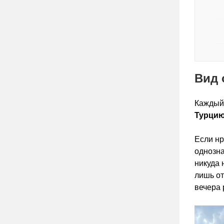
Вид 
Каждый 
Турцию
Если нр
однозна
никуда 
лишь от
вечера 