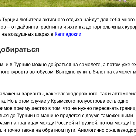
в Турции любители активного отдыха найдут для себя много
ов – от дайвинга, рафтинга и яхтинга до горнолыжных куро
в на воздушных шарах в
Каппадокии
.
добираться
м, и в Турцию можно добраться на самолете, а потом уже ех
ого курорта автобусом. Выгодно купить билет на самолет 
алажены варианты, как железнодорожного, так и автомоби
а. Но в этом случае у Крымского полуострова есть одно
имое преимущество в том, что не нужно пересекать границ
ься до Турции на машине придется с двумя таможенными
ами на границах между Россией и Грузией, потом между Гр
, и точно также на обратном пути. Аналогично с железнод