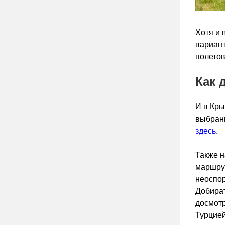
Хотя и 
вариант
полето
Как 
И в Кры
выбранн
здесь
.
Также н
маршрут
неоспор
Добират
досмотр
Турцией