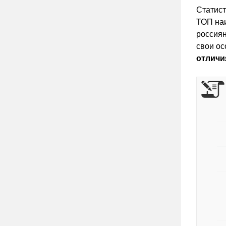
Статист
ТОП наи
россиян
свои ос
отличи