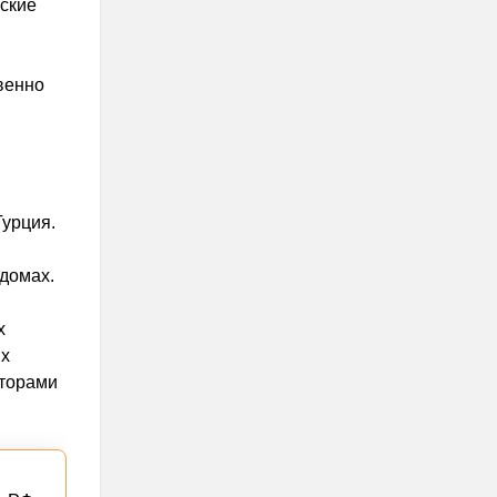
йские
венно
Турция.
домах.
х
ых
аторами