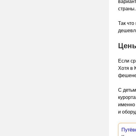
вариант
страны.
Так что
дешевл
Цены
Если ср
Хотя в 
фешенеб
С детьм
курорта
именно 
и обору
Путёв