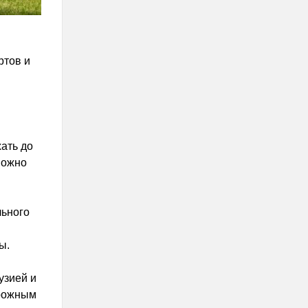
ртов и
ать до
можно
льного
ы.
узией и
орожным