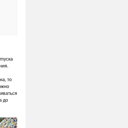
тпуска
ния.
на, то
ожно
живаться
а до