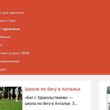
е для взрослых
монт / быт
 / здоровье
 бизнес
рт
ские услуги / ВНЖ
развлечения
идео
Школа по бегу в Анталье
«Бег с Удовольствием» —
школа по бегу в Анталье. З...