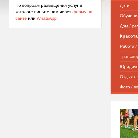
По вопроам размещения услуг в
Дети
каталоге пишите нам через
форму на
Обучени
сайте
или
WhatsApp
Дом / ре
Красота
Работа /
Транспо
Юридиче
Отдых / 
Фото / в