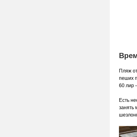
Врем
Пляж от
пеших п
60 лир 
Есть не
занять 
шезлонг