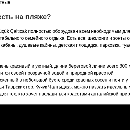
тные!
есть на пляже?
çük Çaltıcak полностью оборудован всем необходимым дл
абельного семейного отдыха. Есть все: шезлонги и зонты о
 кабаны, душевые кабины, детская площадка, парковка, туа
ень красивый и уютный, длина береговой линии всего 300 
ится своей прозрачной водой и природной красотой.
женный в небольшой бухте среди красных сосен и почти у
я Таврских гор, Кучук Чалтыджак можно назвать идеальны
для тех, кто хочет насладиться красотами анталийской при