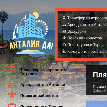
Трансфер из аэропор
Аренда авто в Анталь
Экскурсии
Поиск авиабилетов
Поиск туров в Турцию
Калькулятор безвизов
Трансфер из аэропорта
Пля
Анталии
Аренда авто в Анталье
Главная
Çaltıcak)
Поиск авиабилетов
Поиск туров в Турцию