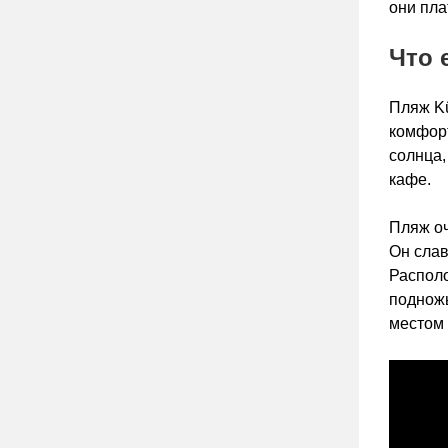
они пла
Что 
Пляж Kü
комфорт
солнца,
кафе.
Пляж оч
Он слав
Располо
подножь
местом 