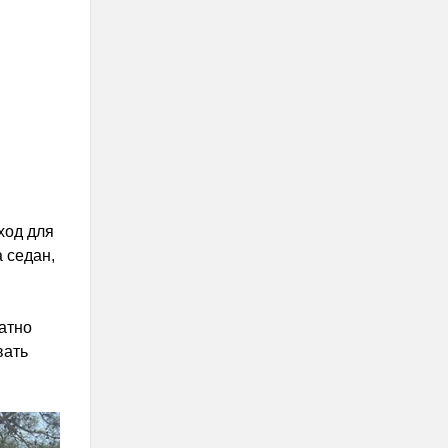
ход для
 седан,
атно
вать