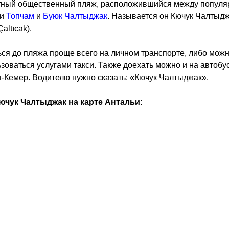
тный общественный пляж, расположившийся между попул
ми
Топчам
и
Буюк Чалтыджак
. Называется он Кючук Чалтыд
altıcak).
ся до пляжа проще всего на личном транспорте, либо мож
зоваться услугами такси. Также доехать можно и на автобу
-Кемер. Водителю нужно сказать: «Кючук Чалтыджак».
ючук Чалтыджак на карте Антальи: