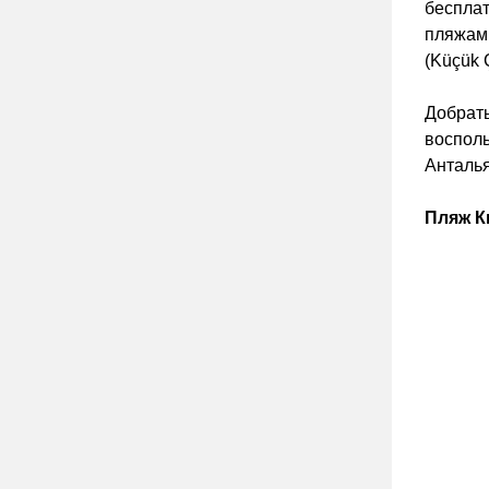
беспла
пляжа
(Küçük Ç
Добрать
восполь
Анталья
Пляж К