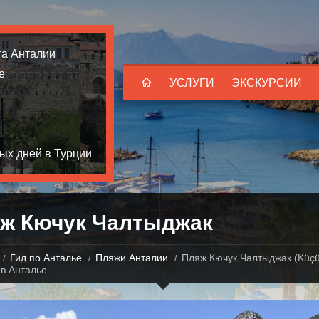
та Анталии
е
УСЛУГИ
ЭКСКУРСИИ
ых дней в Турции
ж Кючук Чалтыджак
Гид по Анталье
Пляжи Анталии
Пляж Кючук Чалтыджак (Küç
 в Анталье