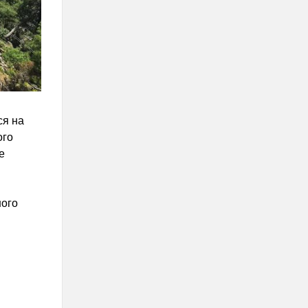
ся на
ого
е
ного