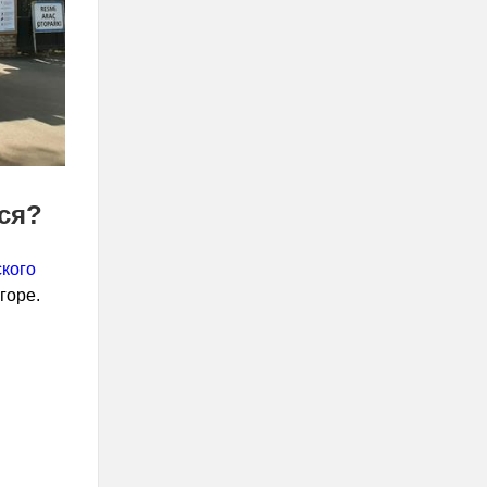
ься?
кого
горе.