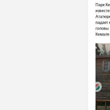
Парк Ке
известе
Ататюрк
падает 
головы 
Кемаля 