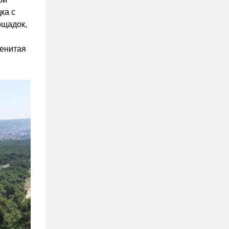
ка с
ощадок,
менитая