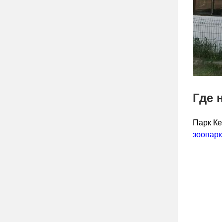
Где 
Парк Ке
зоопарк