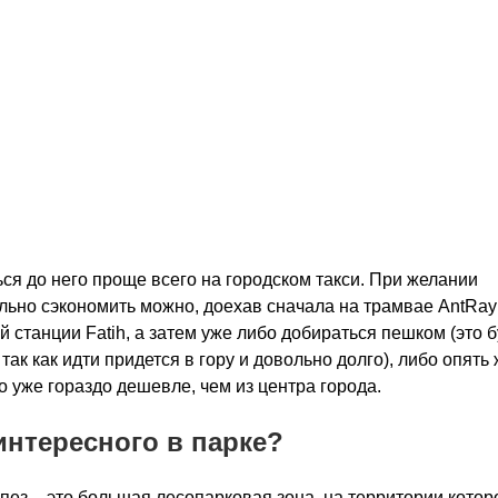
ся до него проще всего на городском такси. При желании
льно сэкономить можно, доехав сначала на трамвае AntRay
й станции Fatih, а затем уже либо добираться пешком (это б
 так как идти придется в гору и довольно долго), либо опять 
но уже гораздо дешевле, чем из центра города.
интересного в парке?
пез – это большая лесопарковая зона, на территории котор