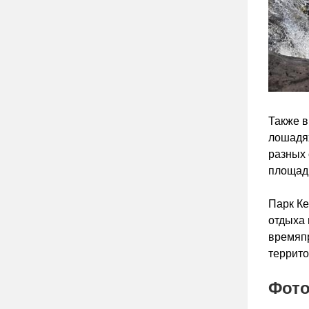
Также в
лошадях
разных 
площадк
Парк Ке
отдыха 
времяпр
террито
Фот