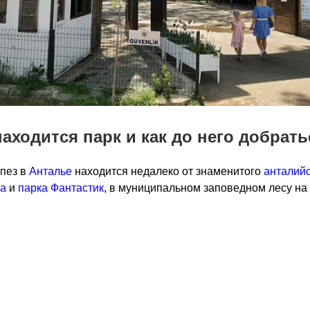
находится парк и как до него добрат
пез в
Анталье
находится недалеко от знаменитого
анталийс
а
и
парка Фантастик
, в муниципальном заповедном лесу на 