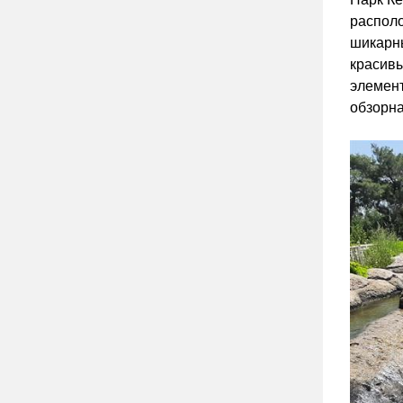
располо
шикарны
красивы
элемент
обзорна