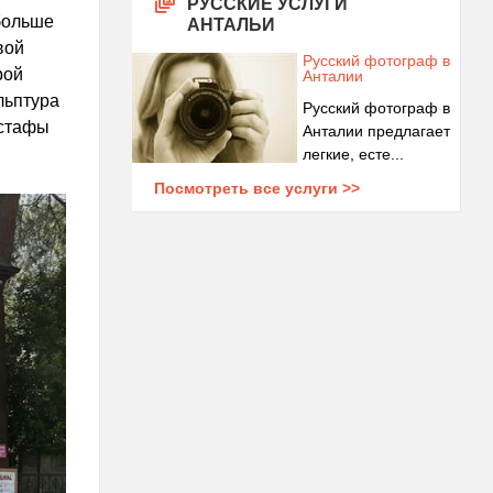
РУССКИЕ УСЛУГИ
 больше
АНТАЛЬИ
вой
Русский фотограф в
рой
Анталии
льптура
Русский фотограф в
устафы
Анталии предлагает
легкие, есте...
Посмотреть все услуги >>