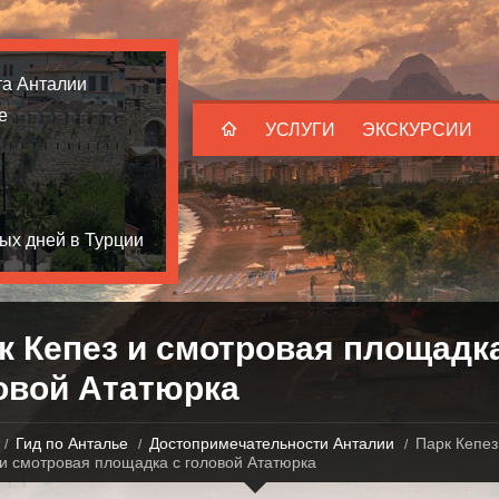
та Анталии
е
УСЛУГИ
ЭКСКУРСИИ
ых дней в Турции
к Кепез и смотровая площадка
овой Ататюрка
Гид по Анталье
Достопримечательности Анталии
Парк Кепез
и смотровая площадка с головой Ататюрка