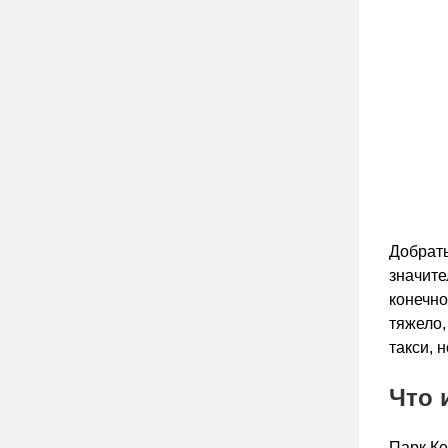
Добрать
значите
конечно
тяжело,
такси, 
Что 
Парк Ке