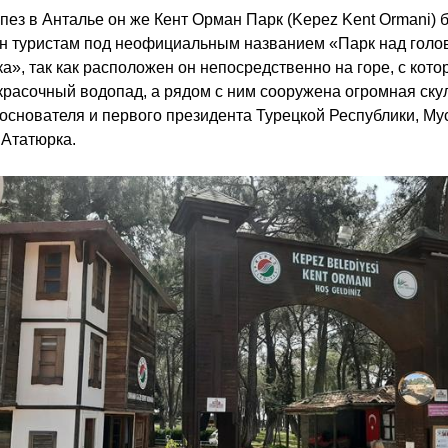
пез в Анталье он же Кент Орман Парк (Kepez Kent Ormani)
н туристам под неофициальным названием «Парк над голо
а», так как расположен он непосредственно на горе, с кото
красочный водопад, а рядом с ним сооружена огромная ску
основателя и первого президента Турецкой Республики, М
Ататюрка.