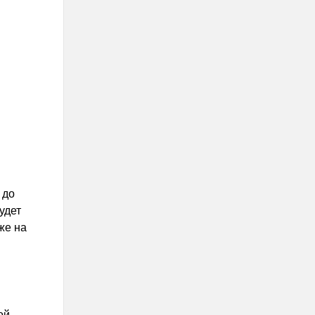
 до
удет
же на
ой