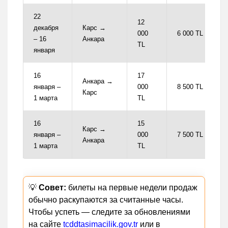
22
12
декабря
Карс →
000
6 000 TL
– 16
Анкара
TL
января
16
17
Анкара →
января –
000
8 500 TL
Карс
1 марта
TL
16
15
Карс →
января –
000
7 500 TL
Анкара
1 марта
TL
💡
Совет:
билеты на первые недели продаж
обычно раскупаются за считанные часы.
Чтобы успеть — следите за обновлениями
на сайте
tcddtasimacilik.gov.tr
или в