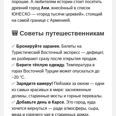
порошке. А любителям истории стоит посетить
древний город
Ани
, внесённый в список
ЮНЕСКО — «город тысячи церквей», стоящий
на самой границе с Арменией.
🎒 Советы путешественникам
✅
Бронируйте заранее.
Билеты на
Туристический Восточный экспресс — дефицит,
их разбирают сразу после открытия продаж.
✅
Берите тёплую одежду.
Температура в
горах Восточной Турции может опускаться до
−20 °C.
✅
Зарядите камеру!
Пейзажи за окном — одни
из самых красивых в мире: заснеженные
долины, старинные мосты и горные перевалы.
✅
Добавьте день в Карсе.
Это город, куда
хочется вернуться — ради атмосферы, сыра,
меда и горячего чая в старинных домах.