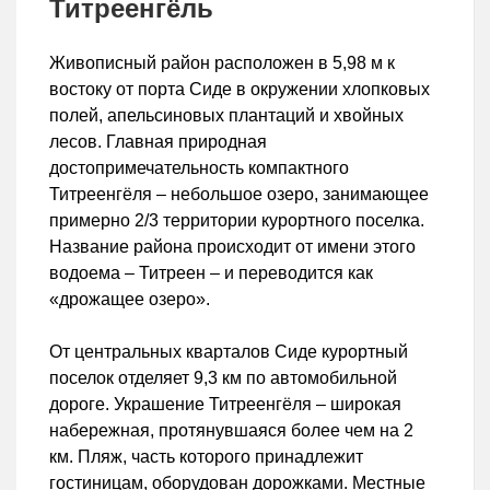
Титреенгёль
Живописный район расположен в 5,98 м к
востоку от порта Сиде в окружении хлопковых
полей, апельсиновых плантаций и хвойных
лесов. Главная природная
достопримечательность компактного
Титреенгёля – небольшое озеро, занимающее
примерно 2/3 территории курортного поселка.
Название района происходит от имени этого
водоема – Титреен – и переводится как
«дрожащее озеро».
От центральных кварталов Сиде курортный
поселок отделяет 9,3 км по автомобильной
дороге. Украшение Титреенгёля – широкая
набережная, протянувшаяся более чем на 2
км. Пляж, часть которого принадлежит
гостиницам, оборудован дорожками. Местные