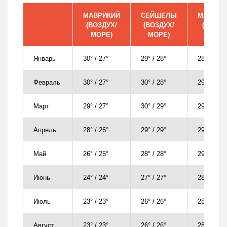
МАВРИКИЙ
СЕЙШЕЛЫ
МАЛЬД
(ВОЗДУХ/
(ВОЗДУХ/
(ВОЗДУ
МОРЕ)
МОРЕ)
МОРЕ
Январь
30° / 27°
29° / 28°
28° / 28°
Февраль
30° / 27°
30° / 28°
29° / 28°
Март
29° / 27°
30° / 29°
29° / 29°
Апрель
28° / 26°
29° / 29°
29° / 29°
Май
26° / 25°
28° / 28°
29° / 29°
Июнь
24° / 24°
27° / 27°
28° / 28°
Июль
23° / 23°
26° / 26°
28° / 27°
Август
23° / 23°
26° / 26°
28° / 27°