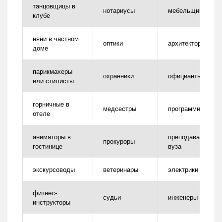
танцовщицы в
нотариусы
мебельщики
клубе
няни в частном
оптики
архитекторы
доме
парикмахеры
охранники
официанты
или стилисты
горничные в
медсестры
программисты
отеле
аниматоры в
преподаватели
прокуроры
гостинице
вуза
экскурсоводы
ветеринары
электрики
фитнес-
судьи
инженеры
инструкторы