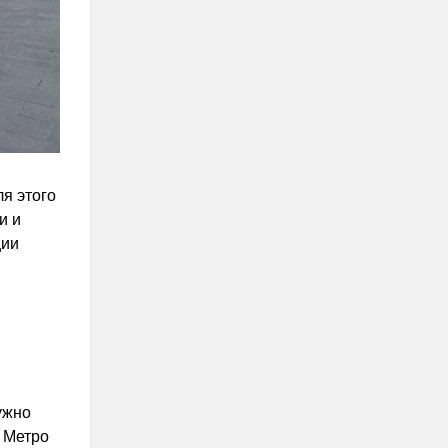
я этого
и и
ции
ужно
е Метро