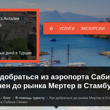
та Анталии
е
УСЛУГИ
ЭКСКУРСИИ
ых дней в Турции
 добраться из аэропорта Саби
чен до рынка Мертер в Стамб
Блог
В помощь туристу
Как добраться до рынка Мертер в С
а Сабиха Гёкчен