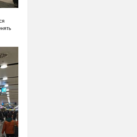
ся
енять