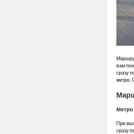
Маршрут
вам пон
сразу п
метро. 
Марш
Метро
При вых
сразу п