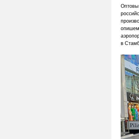
Оптовый
российс
произво
опишем 
аэропор
в Стамб