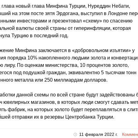
 глава новый глава Минфина Турции, Нуреддин Небати,
ший на этом посте зятя Эрдогана, выступил в Лондоне пер
нными инвесторами и презентовал «схему» по спасению
льной валюты своей страны от гиперинфляции, которая
нула Турцию в последний год.
жение Минфина заключается в «добровольном изъятии» у
ия порядка 10% накопленного людьми золота и конвертации
ю лиру. По оценкам министерства, 10 процентов золото,
гося под подушкой граждан, эквивалентно 5 тысячам тонн
нного металла или 250 миллиардам долларов.
аботки данной схемы по всей стране будут задействованы 
ч ювелирных магазинов, в которых люди смогут сдавать мет
ять фабрик, на которых золото будет переплавляться в слит
шей отправки их в резервы Центробанка Турции.
11 февраля 2022 г.
Коммент