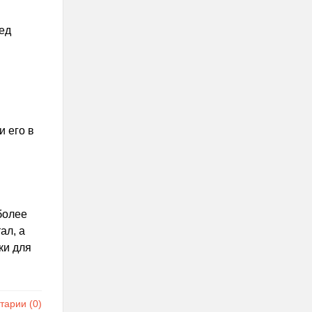
ед
 его в
более
ал, а
ки для
арии (0)