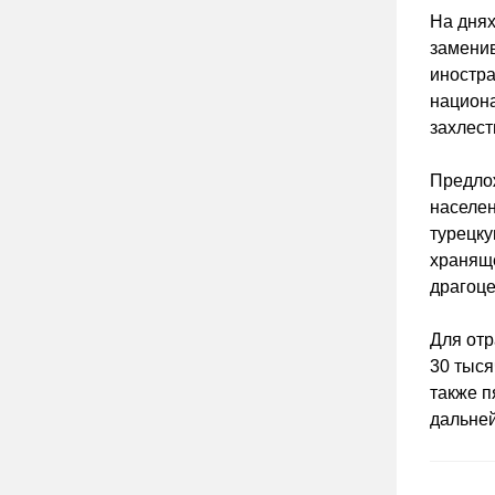
На днях
заменив
иностра
национа
захлест
Предло
населен
турецку
храняще
драгоце
Для отр
30 тыся
также п
дальней