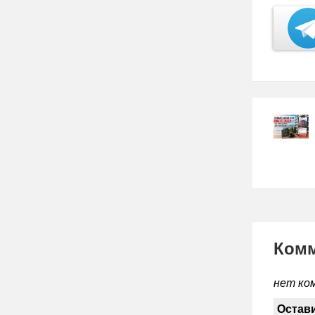
Ком
нет ко
Остав