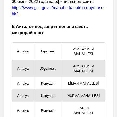
30 июня 2022 года на официальном сайте
https://www.goc.gov.tr/mahalle-kapatma-duyurusu-
hk2
.
В Анталье под запрет попали шесть
микрорайонов:
AOSB2KISIM
Antalya
Döşemealtı
MAHALLESİ
AOSB3KISIM
Antalya
Döşemealtı
MAHALLESİ
Antalya
Konyaaltı
LİMAN MAHALLESİ
Antalya
Konyaaltı
HURMA MAHALLESİ
SARISU
Antalya
Konyaaltı
MAHALLESİ