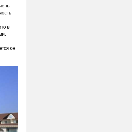
чень
мость
это в
ми.
ется он