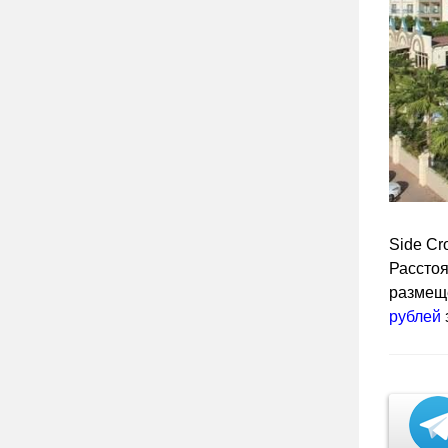
Side Cr
Расстоя
размеще
рублей