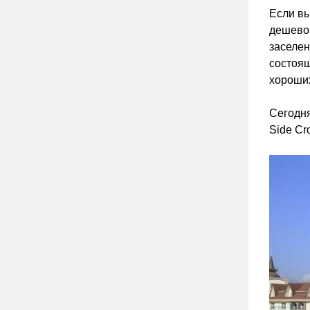
Если вы
дешево 
заселен
состоящ
хороших
Сегодня
Side Cr