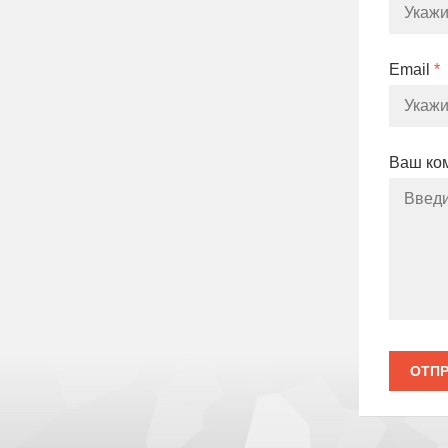
Email
*
Ваш ко
ОТПР