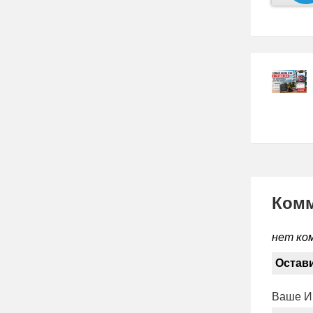
Ком
нет ко
Остав
Ваше 