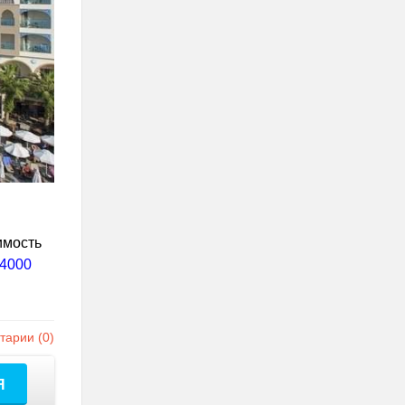
имость
 4000
арии (0)
Я