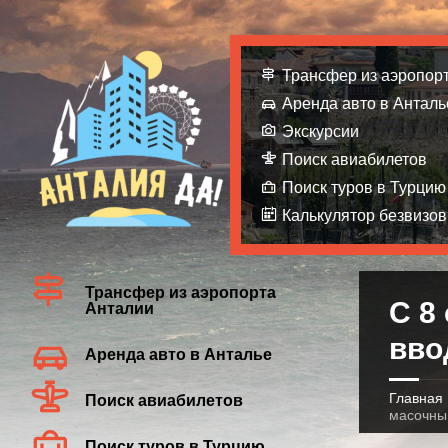
Трансфер из аэропор
Аренда авто в Анталь
Экскурсии
Поиск авиабилетов
Поиск туров в Турцию
Калькулятор безвизов
Трансфер из аэропорта
С 8
Анталии
вво
Аренда авто в Анталье
Главная
Поиск авиабилетов
масочны
Поиск туров в Турцию