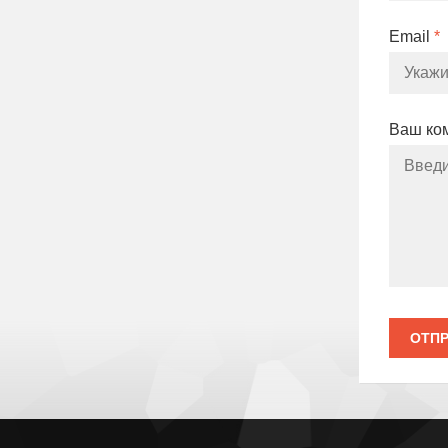
Email
*
Ваш ко
ОТПР