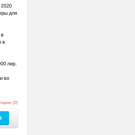
 2020
еры для
 в
о в
00 лир.
и во
арии (0)
Я