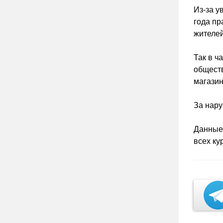
Из-за у
года пр
жителей
Так в ч
обществ
магазин
За нару
Данные 
всех ку