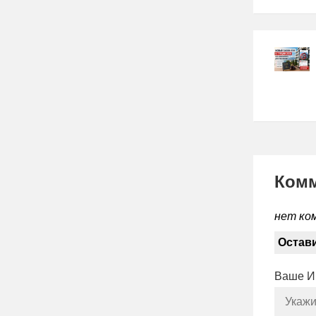
Ком
нет ко
Остав
Ваше 