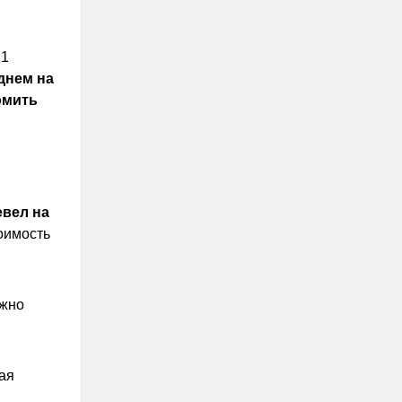
 1
днем на
омить
вел на
оимость
ожно
ая