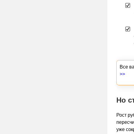
Все в
>>
Но с
Рост ру
пересчи
уже сок