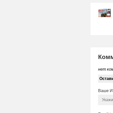
Ком
нет ко
Остав
Ваше 