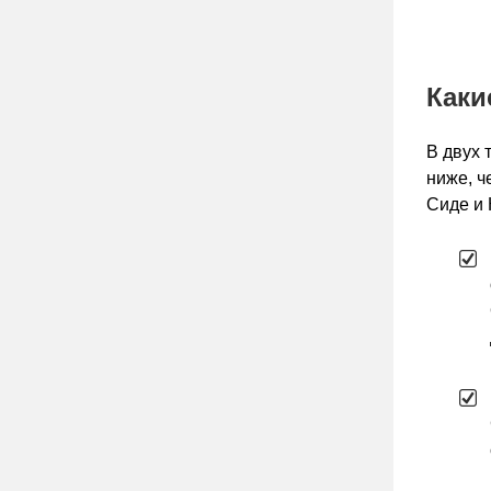
Каки
В двух 
ниже, ч
Сиде и 