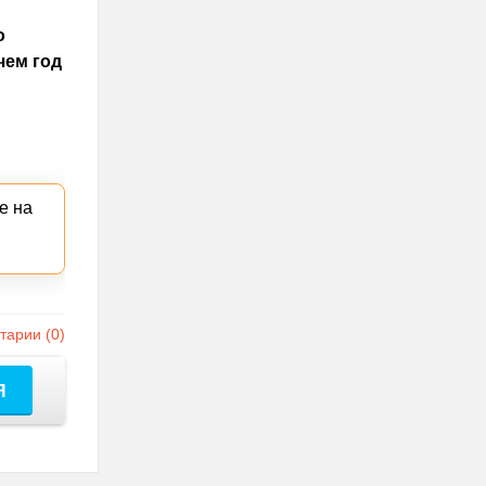
о
чем год
е на
арии (0)
Я