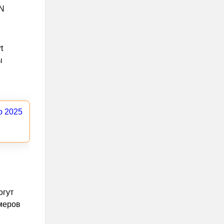
UN
t
ы
о 2025
огут
меров