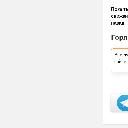
Пока т
снижен
назад
.
Горя
Все л
сайте