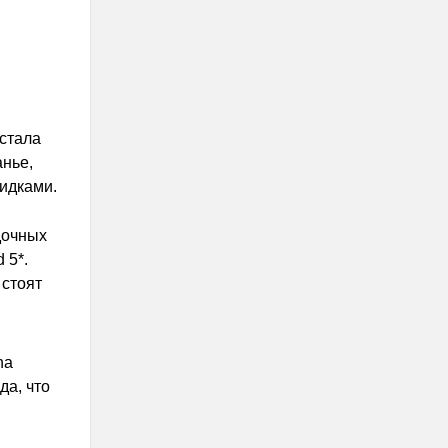
 стала
нье,
кидками.
дочных
 5*.
 стоят
na
да, что