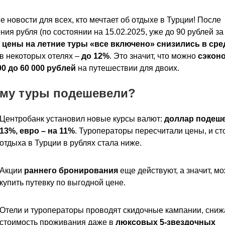
 новости для всех, кто мечтает об отдыхе в Турции! После
ния рубля (по состоянии на 15.02.2025, уже до 90 рублей за
)
цены на летние туры «все включено» снизились в сре
а в некоторых отелях –
до 12%
. Это значит, что можно
сэкон
00 до 60 000 рублей
на путешествии для двоих.
му туры подешевели?
Центробанк установил новые курсы валют:
доллар подеше
13%, евро – на 11%
. Туроператоры пересчитали цены, и ст
отдыха в Турции в рублях стала ниже.
Акции
раннего бронирования
еще действуют, а значит, м
купить путевку по выгодной цене.
Отели и туроператоры проводят скидочные кампании, сниж
стоимость проживания даже в
люксовых 5-звездочных