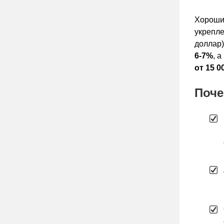
Хорошие
укрепле
доллар
6-7%
, 
от 15 0
Поче