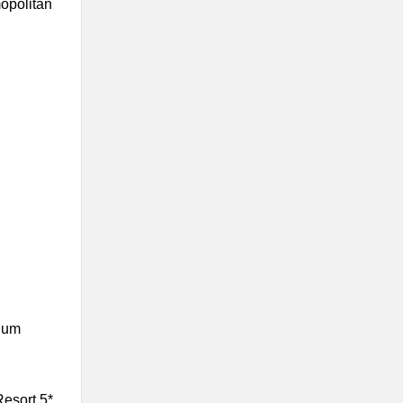
opolitan
num
esort 5*