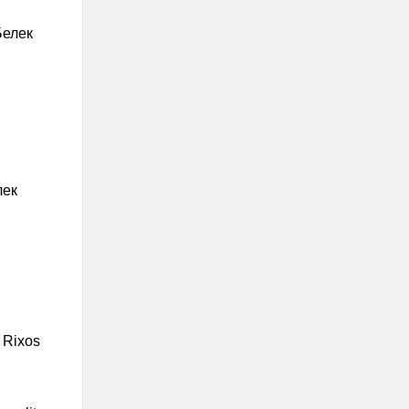
Белек
лек
 Rixos