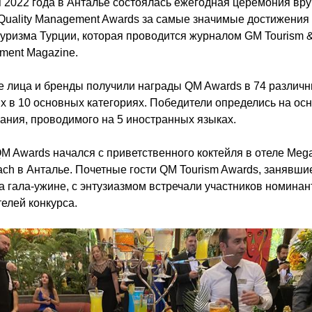
 2022 года в Анталье состоялась ежегодная церемония вр
Quality Management Awards за самые значимые достижения
уризма Турции, которая проводится журналом GM Tourism 
ment Magazine.
 лица и бренды получили награды QM Awards в 74 различ
х в 10 основных категориях. Победители определись на ос
ания, проводимого на 5 иностранных языках.
M Awards начался с приветственного коктейля в отеле Meg
ch в Анталье. Почетные гости QM Tourism Awards, занявши
а гала-ужине, с энтузиазмом встречали участников номинан
елей конкурса.