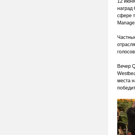
12 июня
наград 
сфере т
Manage
Частные
отрасля
голосов
Вечер Q
Westbea
места н
победит