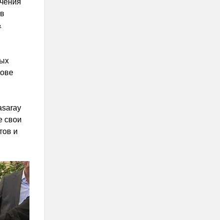
учения
 в
&
ных
нове
asaray
е свои
тов и