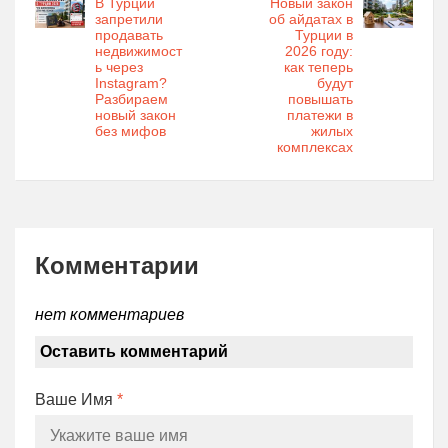
В Турции
Новый закон
запретили
об айдатах в
продавать
Турции в
недвижимост
2026 году:
ь через
как теперь
Instagram?
будут
Разбираем
повышать
новый закон
платежи в
без мифов
жилых
комплексах
Комментарии
нет комментариев
Оставить комментарий
Ваше Имя
*