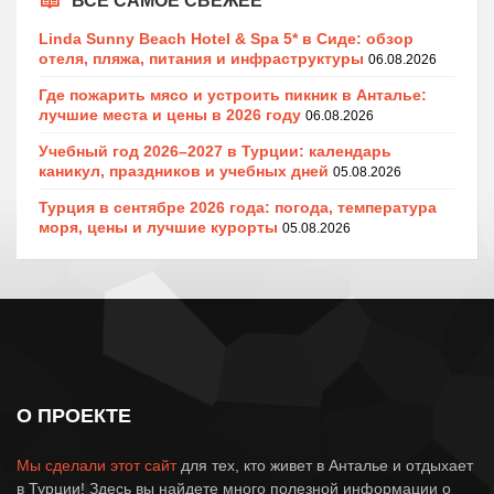
ВСЕ САМОЕ СВЕЖЕЕ
Linda Sunny Beach Hotel & Spa 5* в Сиде: обзор
отеля, пляжа, питания и инфраструктуры
06.08.2026
Где пожарить мясо и устроить пикник в Анталье:
лучшие места и цены в 2026 году
06.08.2026
Учебный год 2026–2027 в Турции: календарь
каникул, праздников и учебных дней
05.08.2026
Турция в сентябре 2026 года: погода, температура
моря, цены и лучшие курорты
05.08.2026
О ПРОЕКТЕ
Мы сделали этот сайт
для тех, кто живет в Анталье и отдыхает
в Турции! Здесь вы найдете много полезной информации о