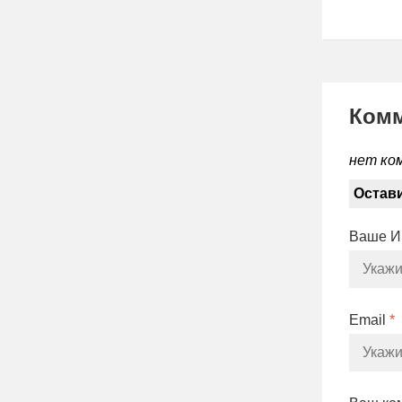
Ком
нет ко
Остав
Ваше 
Email
*