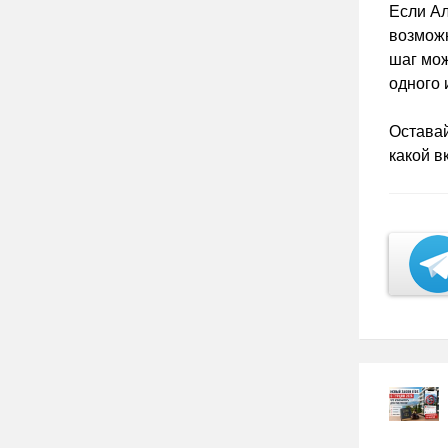
Если Ал
возможн
шаг мож
одного 
Оставай
какой в