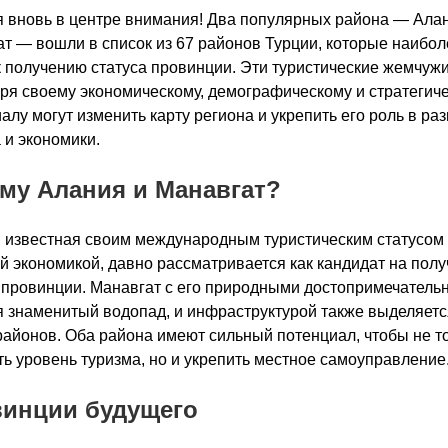
 вновь в центре внимания! Два популярных района — Ала
т — вошли в список из 67 районов Турции, которые наибол
к получению статуса провинции. Эти туристические жемчуж
ря своему экономическому, демографическому и стратегич
алу могут изменить карту региона и укрепить его роль в ра
 и экономики.
му Алания и Манавгат?
 известная своим международным туристическим статусом
й экономикой, давно рассматривается как кандидат на пол
 провинции. Манавгат с его природными достопримечатель
 знаменитый водопад, и инфраструктурой также выделяетс
районов. Оба района имеют сильный потенциал, чтобы не т
ь уровень туризма, но и укрепить местное самоуправление
инции будущего