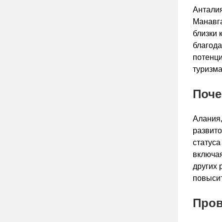
Анталия
Манавга
близки 
благода
потенци
туризма
Поче
Алания,
развито
статуса
включая
других 
повысит
Пров