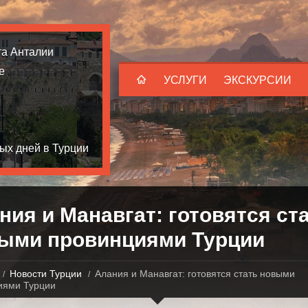
та Анталии
е
УСЛУГИ
ЭКСКУРСИИ
ых дней в Турции
ния и Манавгат: готовятся ст
ыми провинциями Турции
Новости Турции
Алания и Манавгат: готовятся стать новыми
иями Турции