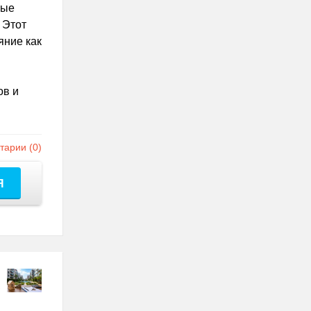
вые
 Этот
яние как
ов и
арии (0)
Я