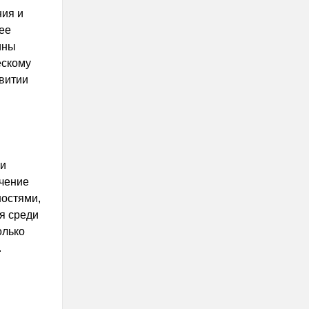
ния и
ее
ины
ескому
звитии
 и
учение
ностями,
я среди
олько
.